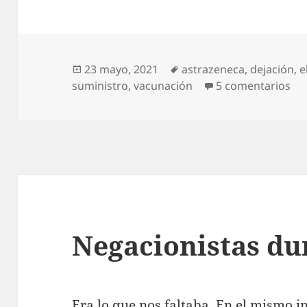
Publicado
Etiquetas
23 mayo, 2021
astrazeneca
,
dejación
,
e
el
en 
suministro
,
vacunación
5 comentarios
Negacionistas du
Era lo que nos faltaba. En el mismo i