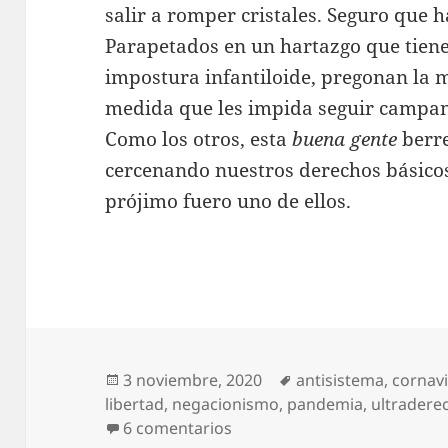
salir a romper cristales. Seguro que h
Parapetados en un hartazgo que tiene
impostura infantiloide, pregonan la m
medida que les impida seguir campan
Como los otros, esta
buena gente
berre
cercenando nuestros derechos básicos,
prójimo fuero uno de ellos.
Publicado
Etiquetas
3 noviembre, 2020
antisistema
,
cornav
el
libertad
,
negacionismo
,
pandemia
,
ultradere
en Negacionistas duros y bl
6 comentarios