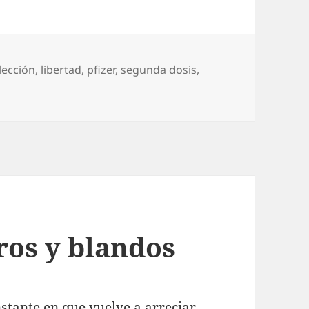
lección
,
libertad
,
pfizer
,
segunda dosis
,
Pfizer o… Pfizer
ros y blandos
nstante en que vuelve a arreciar