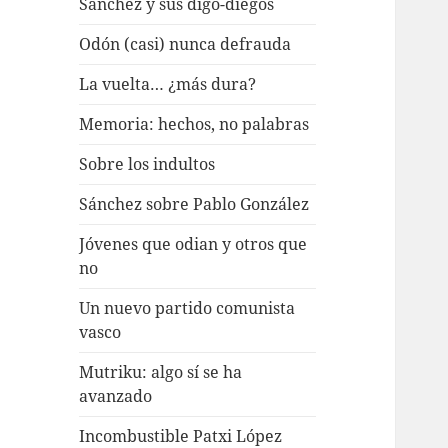
Sánchez y sus digo-diegos
Odón (casi) nunca defrauda
La vuelta… ¿más dura?
Memoria: hechos, no palabras
Sobre los indultos
Sánchez sobre Pablo González
Jóvenes que odian y otros que
no
Un nuevo partido comunista
vasco
Mutriku: algo sí se ha
avanzado
Incombustible Patxi López