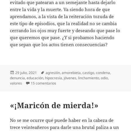
evitado que patearan a un semejante hasta dejarlo
entre la vida y la muerte. Va siendo hora de que
aprendamos, a la vista de la reiteración tozuda de
este tipo de episodios, que la realidad no se cambia
cerrando los ojos muy fuerte y deseando que pase lo
que queremos que pase. ¿Y si probamos haciendo
que sepan que los actos tienen consecuencias?
Publicado
Etiquetas
29 julio, 2021
agresión
,
amorebieta
,
castigo
,
condena
,
el
denuncia
,
educación
,
hipocresía
,
jóvenes
,
linchamiento
,
odio
,
en Otra agresión porque sí
valores
15 comentarios
«¡Maricón de mierda!»
No se me ocurre qué puede haber en la cabeza de
trece veinteañeros para darle una brutal paliza a un