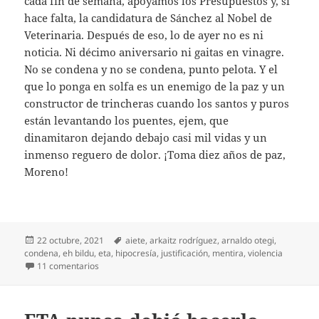
cada fin de semana, apoyamos los Presupuestos y, si
hace falta, la candidatura de Sánchez al Nobel de
Veterinaria. Después de eso, lo de ayer no es ni
noticia. Ni décimo aniversario ni gaitas en vinagre.
No se condena y no se condena, punto pelota. Y el
que lo ponga en solfa es un enemigo de la paz y un
constructor de trincheras cuando los santos y puros
están levantando los puentes, ejem, que
dinamitaron dejando debajo casi mil vidas y un
inmenso reguero de dolor. ¡Toma diez años de paz,
Moreno!
Publicado
Etiquetas
22 octubre, 2021
aiete
,
arkaitz rodríguez
,
arnaldo otegi
,
el
condena
,
eh bildu
,
eta
,
hipocresía
,
justificación
,
mentira
,
violencia
en ¿Condenar a ETA? ¡Venga ya!
11 comentarios