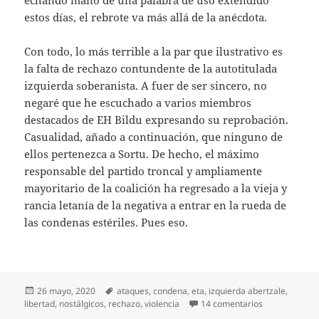
estos días, el rebrote va más allá de la anécdota.
Con todo, lo más terrible a la par que ilustrativo es
la falta de rechazo contundente de la autotitulada
izquierda soberanista. A fuer de ser sincero, no
negaré que he escuchado a varios miembros
destacados de EH Bildu expresando su reprobación.
Casualidad, añado a continuación, que ninguno de
ellos pertenezca a Sortu. De hecho, el máximo
responsable del partido troncal y ampliamente
mayoritario de la coalición ha regresado a la vieja y
rancia letanía de la negativa a entrar en la rueda de
las condenas estériles. Pues eso.
Publicado
Etiquetas
26 mayo, 2020
ataques
,
condena
,
eta
,
izquierda abertzale
,
el
en Siguen los
libertad
,
nostálgicos
,
rechazo
,
violencia
14 comentarios