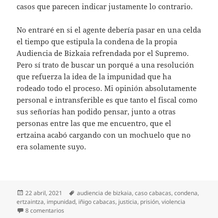
casos que parecen indicar justamente lo contrario.
No entraré en si el agente debería pasar en una celda
el tiempo que estipula la condena de la propia
Audiencia de Bizkaia refrendada por el Supremo.
Pero sí trato de buscar un porqué a una resolución
que refuerza la idea de la impunidad que ha
rodeado todo el proceso. Mi opinión absolutamente
personal e intransferible es que tanto el fiscal como
sus señorías han podido pensar, junto a otras
personas entre las que me encuentro, que el
ertzaina acabó cargando con un mochuelo que no
era solamente suyo.
Publicado
Etiquetas
22 abril, 2021
audiencia de bizkaia
,
caso cabacas
,
condena
,
el
ertzaintza
,
impunidad
,
iñigo cabacas
,
justicia
,
prisión
,
violencia
en Difícil de entender
8 comentarios