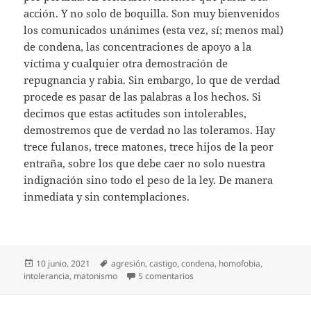
acción. Y no solo de boquilla. Son muy bienvenidos
los comunicados unánimes (esta vez, sí; menos mal)
de condena, las concentraciones de apoyo a la
víctima y cualquier otra demostración de
repugnancia y rabia. Sin embargo, lo que de verdad
procede es pasar de las palabras a los hechos. Si
decimos que estas actitudes son intolerables,
demostremos que de verdad no las toleramos. Hay
trece fulanos, trece matones, trece hijos de la peor
entraña, sobre los que debe caer no solo nuestra
indignación sino todo el peso de la ley. De manera
inmediata y sin contemplaciones.
Publicado
Etiquetas
10 junio, 2021
agresión
,
castigo
,
condena
,
homofobia
,
el
en «¡Maricón de mierda!»
intolerancia
,
matonismo
5 comentarios