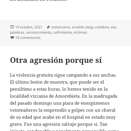
Publicado
Etiquetas
19 octubre, 2021
aniversario
,
arnaldo otegi
,
condena
,
eta
,
el
palabras
,
reconocimiento
,
sufrimiento
,
víctimas
en ETA nunca debió hacerlo
18 comentarios
Otra agresión porque sí
La violencia gratuita sigue campando a sus anchas.
El último botón de muestra, que puede ser el
penúltimo a estas horas, lo hemos tenido en la
localidad vizcaína de Amorebieta. En la madrugada
del pasado domingo una piara de energúmenos
veinteañeros la emprendió a golpes con un chaval
de su edad que acabó en el hospital en estado muy
grave. Fue una agresión salvaje porque sí. Tan
injusta, condenable y penalmente perseguible como