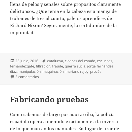
llena de pelos y señales sobre propósitos claramente
delictuosos. ¿Qué tenía en la cabeza esta manga de
truhanes de tres al cuarto, paletos aprendices de
Richard Nixon? Seguramente, la certidumbre de la
impunidad.
Publicado
Etiquetas
23 junio, 2016
catalunya
,
cloacas del estado
,
escuchas
,
el
fernándezgate
,
filtración
,
fraude
,
guerra sucia
,
jorge fernández
díaz
,
manipulación
,
maquinación
,
mariano rajoy
,
procés
en Fernándezgate
2 comentarios
Fabricando pruebas
Como sabemos de largo por aquí arriba, la policía
española opera a menudo exactamente a la inversa
de lo que marcan los manuales. En lugar de tirar de