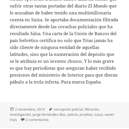
sufrir otras tantas portadas del diario
El Mundo
que
le acusaban de haber tenido una multimillonaria
cuenta en Suiza. Se aportaba documentación filtrada
directamente desde las covachas policiales que ha
resultado falsa. Una carta de la Unión de Bancos del
país helvético certifica no solo que Trias jamás ha
sido cliente de ninguna entidad de aquellas
latitudes, sino que la numeración del depósito que
se le atribuía es un invento chusco. Y lo más grave
es que hay periodistas que aseguran haber recibido
presiones del ministerio de Interior para que dieran
pábulo a la trola infecta. Pura marca España.
Publicado
Etiquetas
2 noviembre, 2014
corrupción policial
,
filtración
,
el
investigación
,
jorge fernández díaz
,
policía
,
pruebas
,
suiza
,
xavier
en Fabricando pruebas
trias
2 comentarios