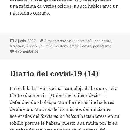
una máxima de varios oficios: nunca hables ante un
micrófono cerrado.
Publicado
Etiquetas
2 junio, 2020
8-m
,
coronavirus
,
deontología
,
doble vara
,
el
filtración
,
hipocresía
,
irene montero
,
off the record
,
periodismo
en Micrófonos cerrados
4 comentarios
Diario del covid-19 (14)
La realidad se vuelve más compleja de lo que ya era.
El otro día me vi —¡Quién me lo iba a decir!—
defendiendo al obispo Munilla de sus linchadores
de aluvión. Muchos de los mismos denunciantes
acelerados del
fascismo de balcón
hacían presa en su
tobillo porque le habían puesto una multa por ir en
su vehículo con otra persona en el asiento del