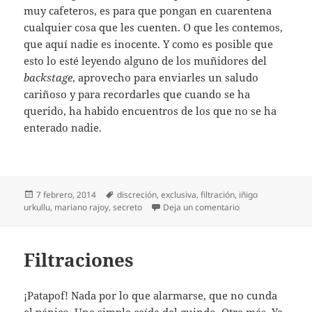
muy cafeteros, es para que pongan en cuarentena
cualquier cosa que les cuenten. O que les contemos,
que aquí nadie es inocente. Y como es posible que
esto lo esté leyendo alguno de los muñidores del
backstage
, aprovecho para enviarles un saludo
cariñoso y para recordarles que cuando se ha
querido, ha habido encuentros de los que no se ha
enterado nadie.
Publicado
Etiquetas
7 febrero, 2014
discreción
,
exclusiva
,
filtración
,
iñigo
el
en La discreción y 
urkullu
,
mariano rajoy
,
secreto
Deja un comentario
Filtraciones
¡Patapof! Nada por lo que alarmarse, que no cunda