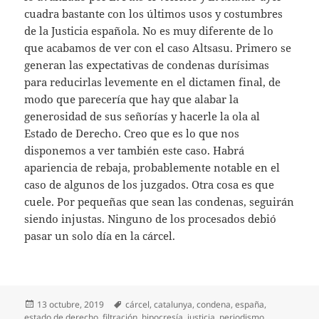
cuadra bastante con los últimos usos y costumbres
de la Justicia española. No es muy diferente de lo
que acabamos de ver con el caso Altsasu. Primero se
generan las expectativas de condenas durísimas
para reducirlas levemente en el dictamen final, de
modo que parecería que hay que alabar la
generosidad de sus señorías y hacerle la ola al
Estado de Derecho. Creo que es lo que nos
disponemos a ver también este caso. Habrá
apariencia de rebaja, probablemente notable en el
caso de algunos de los juzgados. Otra cosa es que
cuele. Por pequeñas que sean las condenas, seguirán
siendo injustas. Ninguno de los procesados debió
pasar un solo día en la cárcel.
Publicado
Etiquetas
13 octubre, 2019
cárcel
,
catalunya
,
condena
,
españa
,
el
estado de derecho
,
filtración
,
hipocresía
,
justicia
,
periodismo
,