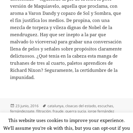
versión de Maquiavelo, aquella que proclama, con
aroma a Varon Dandy y copazo de Sol y Sombra, que
el fin justifica los medios. De propina, con una
mezcla de torpeza y vileza dignas de Nobel de la
mendruguez. Hay que ser inepto a la par que
malvado (o viceversa) para grabar una conversación
llena de pelos y señales sobre propósitos claramente
delictuosos. ¿Qué tenía en la cabeza esta manga de
truhanes de tres al cuarto, paletos aprendices de
Richard Nixon? Seguramente, la certidumbre de la
impunidad.
Publicado
Etiquetas
23 junio, 2016
catalunya
,
cloacas del estado
,
escuchas
,
el
fernándezgate
,
filtración
,
fraude
,
guerra sucia
,
jorge fernández
díaz
,
manipulación
,
maquinación
,
mariano rajoy
,
procés
This website uses cookies to improve your experience.
en Fernándezgate
2 comentarios
We'll assume you're ok with this, but you can opt-out if you