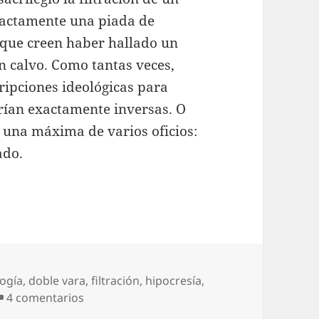
actamente una piada de
 que creen haber hallado un
an calvo. Como tantas veces,
ripciones ideológicas para
erían exactamente inversas. O
 una máxima de varios oficios:
ado.
ogía
,
doble vara
,
filtración
,
hipocresía
,
en Micrófonos cerrados
4 comentarios