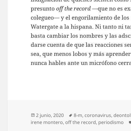
presunto
off the record
—que no es ex
colegueo— y el engorilamiento de los
Watergate a la hispana. Ni tanto ni t
basta cambiar los nombres y las adsc
darse cuenta de que las reacciones s
sea, que menos lobos y más aprender
nunca hables ante un micrófono cerr
Publicado
Etiquetas
2 junio, 2020
8-m
,
coronavirus
,
deontol
el
irene montero
,
off the record
,
periodismo