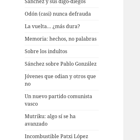
Sánchez y sus digo-diegos
Odón (casi) nunca defrauda
La vuelta… ¿más dura?
Memoria: hechos, no palabras
Sobre los indultos
Sánchez sobre Pablo González
Jóvenes que odian y otros que
no
Un nuevo partido comunista
vasco
Mutriku: algo sí se ha
avanzado
Incombustible Patxi López