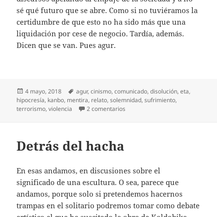
sé qué futuro que se abre. Como si no tuviéramos la
certidumbre de que esto no ha sido más que una
liquidación por cese de negocio. Tardía, además.
Dicen que se van. Pues agur.
Publicado
Etiquetas
4 mayo, 2018
agur
,
cinismo
,
comunicado
,
disolución
,
eta
,
el
hipocresía
,
kanbo
,
mentira
,
relato
,
solemnidad
,
sufrimiento
,
en Pues agur
terrorismo
,
violencia
2 comentarios
Detrás del hacha
En esas andamos, en discusiones sobre el
significado de una escultura. O sea, parece que
andamos, porque solo si pretendemos hacernos
trampas en el solitario podremos tomar como debate
artístico el que ha suscitado la obra de Koldobika