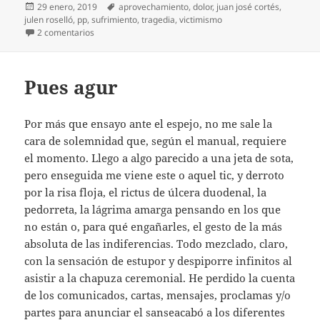
Publicado
Etiquetas
29 enero, 2019
aprovechamiento
,
dolor
,
juan josé cortés
,
el
julen roselló
,
pp
,
sufrimiento
,
tragedia
,
victimismo
en El tal Cortés
2 comentarios
Pues agur
Por más que ensayo ante el espejo, no me sale la
cara de solemnidad que, según el manual, requiere
el momento. Llego a algo parecido a una jeta de sota,
pero enseguida me viene este o aquel tic, y derroto
por la risa floja, el rictus de úlcera duodenal, la
pedorreta, la lágrima amarga pensando en los que
no están o, para qué engañarles, el gesto de la más
absoluta de las indiferencias. Todo mezclado, claro,
con la sensación de estupor y despiporre infinitos al
asistir a la chapuza ceremonial. He perdido la cuenta
de los comunicados, cartas, mensajes, proclamas y/o
partes para anunciar el sanseacabó a los diferentes