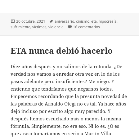
Publicado
Etiquetas
20 octubre, 2021
aniversario
,
cinismo
,
eta
,
hipocresía
,
el
en Ahora, los hechos
sufrimiento
,
víctimas
,
violencia
16 comentarios
ETA nunca debió hacerlo
Diez años después y no salimos de la rotonda. ¿De
verdad nos vamos a enredar otra vez en lo de los
pasos adelante pero insuficientes? Me niego. Y
entiendo que tendríamos que negarnos todos.
Empecemos recordando que la presunta novedad de
las palabras de Arnaldo Otegi no es tal. Ya hace años
dejó incluso por escrito algo muy parecido. Y
después hemos escuchado más o menos la misma
fórmula. Simplemente, no era eso. Ni lo es. ¿O es
que acaso tomaríamos en serio a Martín Villa