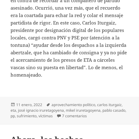
en contra de recordar a un compañero de partido
asesinado. Ocurrió, una vez más, que el recuerdo
era la coartada para echar la red y colar el mensaje
partidista de rigor. En este caso, Carlos Iturgaiz,
presidente por designación digital de los populares
locales, cargó contra PNV y PSE por (atención a la
tontuna) “ayudar desde los despachos a la izquierda
abertzale, que ha cambiado de consigna y ya no pide
el acercamiento de los presos de ETA a cárceles
vascas sino su puesta en libertad”. Lo de menos, el
homenajeado.
Publicado
Etiquetas
11 enero, 2022
aprovechamiento político
,
carlos iturgaiz
,
el
eta
,
josé ignacio iruretagoyena
,
mikel iruretagoyena
,
pablo casado
,
en El PP desoye a las víctimas
pp
,
sufrimiento
,
víctimas
7 comentarios