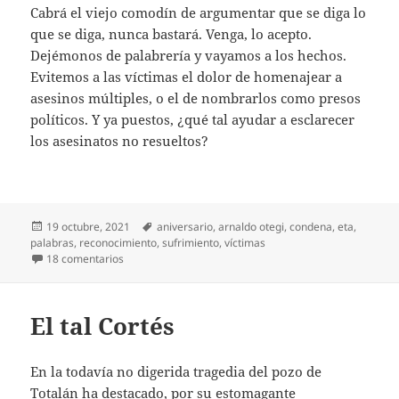
Cabrá el viejo comodín de argumentar que se diga lo
que se diga, nunca bastará. Venga, lo acepto.
Dejémonos de palabrería y vayamos a los hechos.
Evitemos a las víctimas el dolor de homenajear a
asesinos múltiples, o el de nombrarlos como presos
políticos. Y ya puestos, ¿qué tal ayudar a esclarecer
los asesinatos no resueltos?
Publicado
Etiquetas
19 octubre, 2021
aniversario
,
arnaldo otegi
,
condena
,
eta
,
el
palabras
,
reconocimiento
,
sufrimiento
,
víctimas
en ETA nunca debió hacerlo
18 comentarios
El tal Cortés
En la todavía no digerida tragedia del pozo de
Totalán ha destacado, por su estomagante