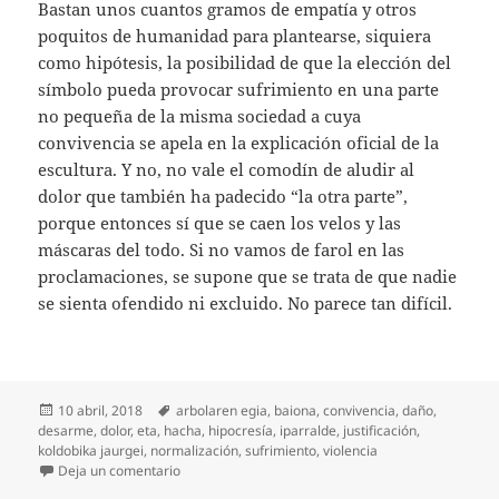
Bastan unos cuantos gramos de empatía y otros
poquitos de humanidad para plantearse, siquiera
como hipótesis, la posibilidad de que la elección del
símbolo pueda provocar sufrimiento en una parte
no pequeña de la misma sociedad a cuya
convivencia se apela en la explicación oficial de la
escultura. Y no, no vale el comodín de aludir al
dolor que también ha padecido “la otra parte”,
porque entonces sí que se caen los velos y las
máscaras del todo. Si no vamos de farol en las
proclamaciones, se supone que se trata de que nadie
se sienta ofendido ni excluido. No parece tan difícil.
Publicado
Etiquetas
10 abril, 2018
arbolaren egia
,
baiona
,
convivencia
,
daño
,
el
desarme
,
dolor
,
eta
,
hacha
,
hipocresía
,
iparralde
,
justificación
,
koldobika jaurgei
,
normalización
,
sufrimiento
,
violencia
en Detrás del hacha
Deja un comentario