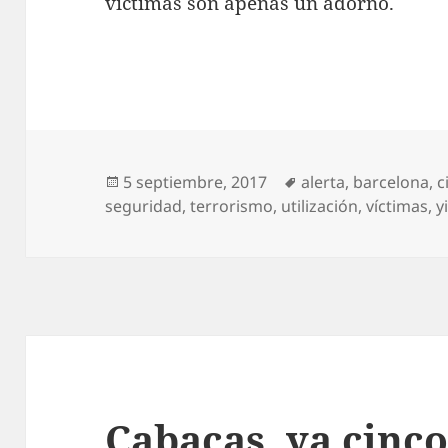
víctimas son apenas un adorno.
Publicado
Etiquetas
5 septiembre, 2017
alerta
,
barcelona
,
c
el
seguridad
,
terrorismo
,
utilización
,
víctimas
,
y
Cabacas, ya cinc