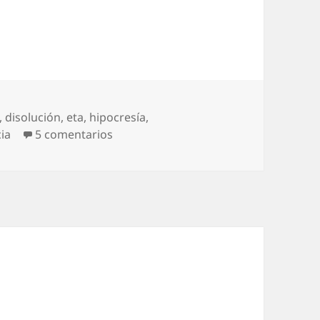
,
disolución
,
eta
,
hipocresía
,
en ETA, penúltimo acto
cia
5 comentarios