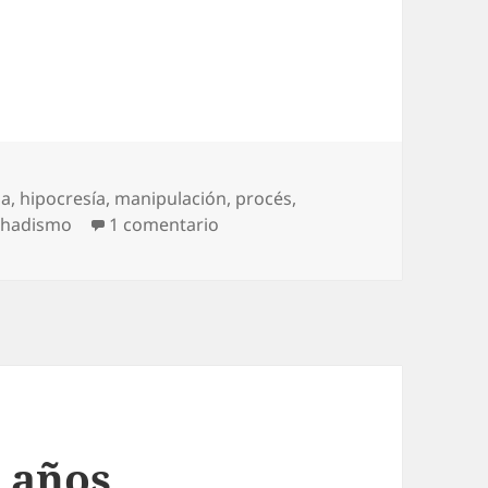
ia
,
hipocresía
,
manipulación
,
procés
,
en Alertas o así
ihadismo
1 comentario
o años