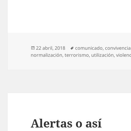
Publicado
Etiquetas
22 abril, 2018
comunicado
,
convivencia
el
normalización
,
terrorismo
,
utilización
,
violen
Alertas o así