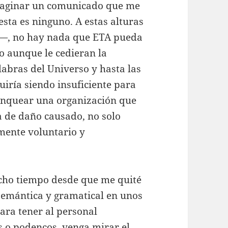
imaginar un comunicado que me
sta es ninguno. A estas alturas
—, no hay nada que ETA pueda
so aunque le cedieran la
abras del Universo y hasta las
uiría siendo insuficiente para
anquear una organización que
a de daño causado, no solo
mente voluntario y
cho tiempo desde que me quité
a semántica y gramatical en unos
ara tener al personal
s o podencos, venga mirar el