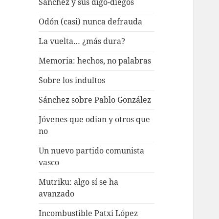
Sánchez y sus digo-diegos
Odón (casi) nunca defrauda
La vuelta… ¿más dura?
Memoria: hechos, no palabras
Sobre los indultos
Sánchez sobre Pablo González
Jóvenes que odian y otros que
no
Un nuevo partido comunista
vasco
Mutriku: algo sí se ha
avanzado
Incombustible Patxi López