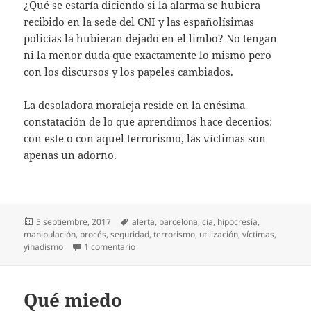
¿Qué se estaría diciendo si la alarma se hubiera
recibido en la sede del CNI y las españolísimas
policías la hubieran dejado en el limbo? No tengan
ni la menor duda que exactamente lo mismo pero
con los discursos y los papeles cambiados.
La desoladora moraleja reside en la enésima
constatación de lo que aprendimos hace decenios:
con este o con aquel terrorismo, las víctimas son
apenas un adorno.
Publicado
Etiquetas
5 septiembre, 2017
alerta
,
barcelona
,
cia
,
hipocresía
,
el
manipulación
,
procés
,
seguridad
,
terrorismo
,
utilización
,
víctimas
,
en Alertas o así
yihadismo
1 comentario
Qué miedo