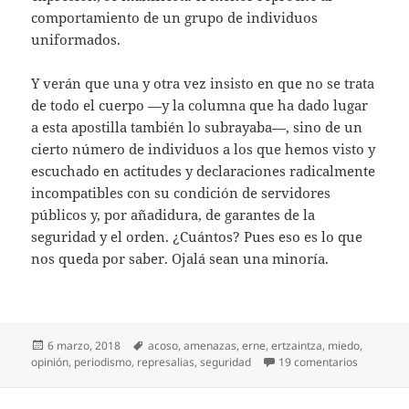
comportamiento de un grupo de individuos
uniformados.
Y verán que una y otra vez insisto en que no se trata
de todo el cuerpo —y la columna que ha dado lugar
a esta apostilla también lo subrayaba—, sino de un
cierto número de individuos a los que hemos visto y
escuchado en actitudes y declaraciones radicalmente
incompatibles con su condición de servidores
públicos y, por añadidura, de garantes de la
seguridad y el orden. ¿Cuántos? Pues eso es lo que
nos queda por saber. Ojalá sean una minoría.
Publicado
Etiquetas
6 marzo, 2018
acoso
,
amenazas
,
erne
,
ertzaintza
,
miedo
,
el
en Ertzai
opinión
,
periodismo
,
represalias
,
seguridad
19 comentarios