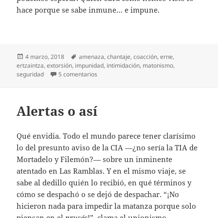
hace porque se sabe inmune… e impune.
Publicado
Etiquetas
4 marzo, 2018
amenaza
,
chantaje
,
coacción
,
erne
,
el
ertzaintza
,
extorsión
,
impunidad
,
intimidación
,
matonismo
,
en Los intocables de ErNe
seguridad
5 comentarios
Alertas o así
Qué envidia. Todo el mundo parece tener clarísimo
lo del presunto aviso de la CIA —¿no sería la TIA de
Mortadelo y Filemón?— sobre un inminente
atentado en Las Ramblas. Y en el mismo viaje, se
sabe al dedillo quién lo recibió, en qué términos y
cómo se despachó o se dejó de despachar. “¡No
hicieron nada para impedir la matanza porque solo
piensan en el
prusés
!”, clama el unionismo