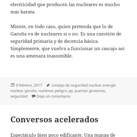
electricidad que producen las nucleares es mucho
más barata.
Miente, en todo caso, quien pretenda que lo de
Garoña va de nucleares sí o no. Es una cuestión de
seguridad primaria y de decencia básica.
Simplemente, que vuelva a funcionar un cascajo así
es una amenaza inasumible.
Publicado
Etiquetas
9 febrero, 2017
consejo de seguridad nuclear
,
energía
el
nuclear
,
garoña
,
nuclenor
,
peligro
,
pp
,
puertas giratorias
,
en Garoña, no y no
seguridad
Deja un comentario
Conversos acelerados
Espectáculo bien poco edificante. Una manga de