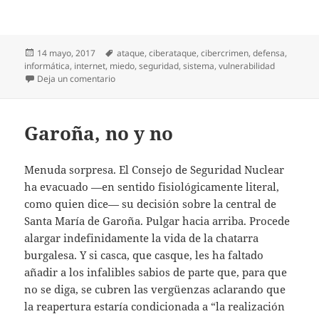
Publicado
Etiquetas
14 mayo, 2017
ataque
,
ciberataque
,
cibercrimen
,
defensa
,
el
informática
,
internet
,
miedo
,
seguridad
,
sistema
,
vulnerabilidad
en Qué miedo
Deja un comentario
Garoña, no y no
Menuda sorpresa. El Consejo de Seguridad Nuclear
ha evacuado —en sentido fisiológicamente literal,
como quien dice— su decisión sobre la central de
Santa María de Garoña. Pulgar hacia arriba. Procede
alargar indefinidamente la vida de la chatarra
burgalesa. Y si casca, que casque, les ha faltado
añadir a los infalibles sabios de parte que, para que
no se diga, se cubren las vergüenzas aclarando que
la reapertura estaría condicionada a “la realización