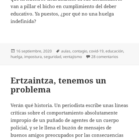
van a pillar el bicho en cumplimiento del deber
educativo. Ya puestos, ¿por qué no una huelga
indefinida?
Publicado
Etiquetas
16 septiembre, 2020
aulas
,
contagio
,
covid-19
,
educación
,
el
en ¿Y una hu
huelga
,
impostura
,
seguridad
,
ventajismo
28 comentarios
Ertzaintza, tenemos un
problema
Verán qué historia. Un periodista escribe unas líneas
críticas sobre el comportamiento absolutamente
impropio de un puñado de agentes de un cuerpo
policial, y se le llena el buzón de mensajes de
buenos amigos preocupados por las consecuencias