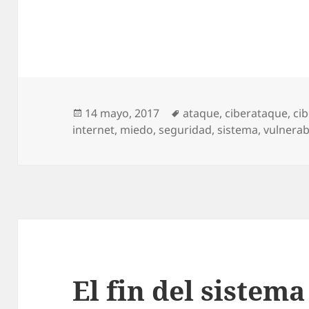
Publicado
Etiquetas
14 mayo, 2017
ataque
,
ciberataque
,
ci
el
internet
,
miedo
,
seguridad
,
sistema
,
vulnerab
El fin del sistema