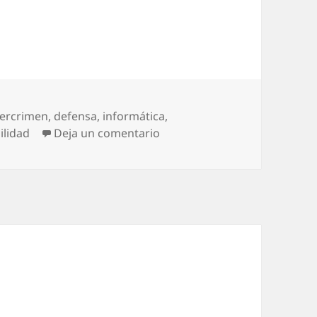
bercrimen
,
defensa
,
informática
,
en Qué miedo
ilidad
Deja un comentario