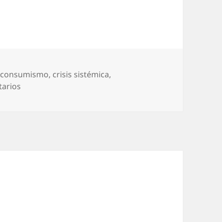
,
consumismo
,
crisis sistémica
,
en El fin del sistema
tarios