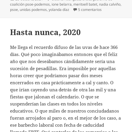
el
coalición psoe-podemos
,
ione belarra
,
meritxell batet
,
nadia calviño
,
en Gobierno de coa
psoe
,
unidas podemos
,
yolanda díaz
5 comentarios
Hasta nunca, 2020
Me llega el recuerdo difuso de las uvas de hace 366
días. Qué poco imaginábamos entonces que el feliz
año que nos deseábamos cándidamente sería una
sucesión de pesadillas. Era imposible por aquellas
horas creer que podríamos pasar dos meses
encerrados en casa prácticamente a cal y canto. O
que irían cayendo una detrás de otra las mil y una
fiestas que jalonan el calendario. O que se
suspenderían las clases en todos los niveles
educativos. O que miles de nuestros conciudadanos
fueran arrojados al paro o, en el mejor de los caso, a
ese barbecho laboral con fecha de caducidad
llamado ERTE. Qué contarles de los comercios o las