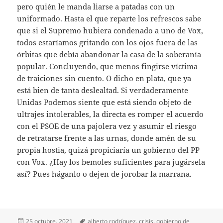
pero quién le manda liarse a patadas con un
uniformado. Hasta el que reparte los refrescos sabe
que si el Supremo hubiera condenado a uno de Vox,
todos estaríamos gritando con los ojos fuera de las
órbitas que debía abandonar la casa de la soberanía
popular. Concluyendo, que menos fingirse víctima
de traiciones sin cuento. O dicho en plata, que ya
está bien de tanta deslealtad. Si verdaderamente
Unidas Podemos siente que está siendo objeto de
ultrajes intolerables, la directa es romper el acuerdo
con el PSOE de una pajolera vez y asumir el riesgo
de retratarse frente a las urnas, donde amén de su
propia hostia, quizá propiciaría un gobierno del PP
con Vox. ¿Hay los bemoles suficientes para jugársela
así? Pues háganlo o dejen de jorobar la marrana.
Publicado
Etiquetas
25 octubre, 2021
alberto rodríguez
,
crisis
,
gobierno de