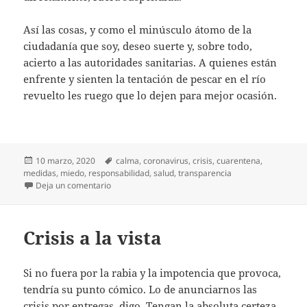
Así las cosas, y como el minúsculo átomo de la
ciudadanía que soy, deseo suerte y, sobre todo,
acierto a las autoridades sanitarias. A quienes están
enfrente y sienten la tentación de pescar en el río
revuelto les ruego que lo dejen para mejor ocasión.
Publicado
Etiquetas
10 marzo, 2020
calma
,
coronavirus
,
crisis
,
cuarentena
,
el
medidas
,
miedo
,
responsabilidad
,
salud
,
transparencia
en ¡Y lo que nos queda!
Deja un comentario
Crisis a la vista
Si no fuera por la rabia y la impotencia que provoca,
tendría su punto cómico. Lo de anunciarnos las
crisis por entregas, digo. Tengan la absoluta certeza