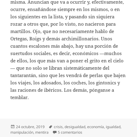
misma. Anuncian que va a ocurrir y, efectivamente,
ocurre, ensañándose siempre en los mismos, o en
los siguientes en la lista, y pasando sin siquiera
rozar a otros que, por lo visto, no nacieron para
martillos. Ojo, que no necesariamente hablo de
Ortegas, Roigs y demás archimillonarios. Unos
cuantos escalones más abajo, hay una porción de
suertudos sociales, es decir, económicos —muchos
de ellos, los que más van a poner el grito en el cielo
— que no solo se libran sistemáticamente del
tantarantán, sino que les vendrá de perlas que bajen
los viajes, los adosados, los coches, los gintonics y
las raciones de ibéricos. Los demás, pónganse a
temblar.
Publicado
Etiquetas
24 octubre, 2019
crisis
,
desigualdad
,
economía
,
igualdad
,
el
en Crisis a la vista
manipulación
,
mentira
5 comentarios