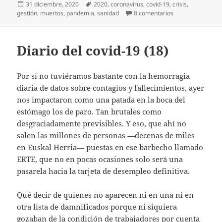
Publicado
Etiquetas
31 diciembre, 2020
2020
,
coronavirus
,
covid-19
,
crisis
,
el
en Hasta nunca, 
gestión
,
muertos
,
pandemia
,
sanidad
8 comentarios
Diario del covid-19 (18)
Por si no tuviéramos bastante con la hemorragia
diaria de datos sobre contagios y fallecimientos, ayer
nos impactaron como una patada en la boca del
estómago los de paro. Tan brutales como
desgraciadamente previsibles. Y eso, que ahí no
salen las millones de personas —decenas de miles
en Euskal Herria— puestas en ese barbecho llamado
ERTE, que no en pocas ocasiones solo será una
pasarela hacia la tarjeta de desempleo definitiva.
Qué decir de quienes no aparecen ni en una ni en
otra lista de damnificados porque ni siquiera
gozaban de la condición de trabajadores por cuenta