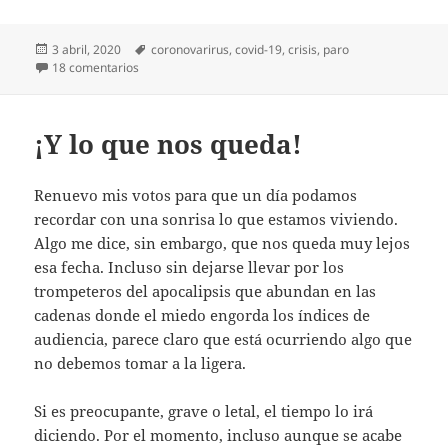
Publicado
Etiquetas
3 abril, 2020
coronovarirus
,
covid-19
,
crisis
,
paro
el
en Diario del covid-19 (18)
18 comentarios
¡Y lo que nos queda!
Renuevo mis votos para que un día podamos
recordar con una sonrisa lo que estamos viviendo.
Algo me dice, sin embargo, que nos queda muy lejos
esa fecha. Incluso sin dejarse llevar por los
trompeteros del apocalipsis que abundan en las
cadenas donde el miedo engorda los índices de
audiencia, parece claro que está ocurriendo algo que
no debemos tomar a la ligera.
Si es preocupante, grave o letal, el tiempo lo irá
diciendo. Por el momento, incluso aunque se acabe