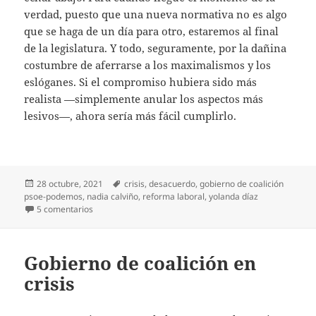
verdad, puesto que una nueva normativa no es algo
que se haga de un día para otro, estaremos al final
de la legislatura. Y todo, seguramente, por la dañina
costumbre de aferrarse a los maximalismos y los
eslóganes. Si el compromiso hubiera sido más
realista —simplemente anular los aspectos más
lesivos—, ahora sería más fácil cumplirlo.
Publicado
Etiquetas
28 octubre, 2021
crisis
,
desacuerdo
,
gobierno de coalición
el
psoe-podemos
,
nadia calviño
,
reforma laboral
,
yolanda díaz
en Y la reforma, sin derogar
5 comentarios
Gobierno de coalición en
crisis