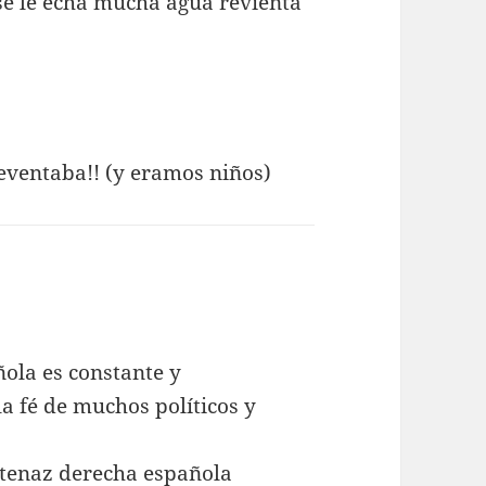
 se le echa mucha agua revienta
eventaba!! (y eramos niños)
ñola es constante y
a fé de muchos políticos y
 tenaz derecha española