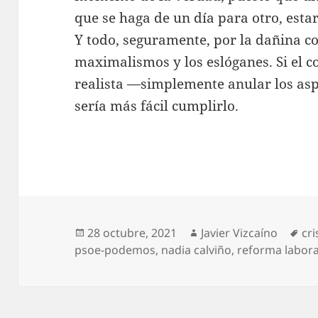
que se haga de un día para otro, estar
Y todo, seguramente, por la dañina c
maximalismos y los eslóganes. Si el
realista —simplemente anular los as
sería más fácil cumplirlo.
Publicado
Autor
Et
28 octubre, 2021
Javier Vizcaíno
cri
el
psoe-podemos
,
nadia calviño
,
reforma labora