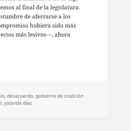
emos al final de la legislatura.
ostumbre de aferrarse a los
 compromiso hubiera sido más
pectos más lesivos—, ahora
iquetas
sis
,
desacuerdo
,
gobierno de coalición
l
,
yolanda díaz