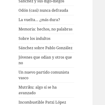
Sánchez y sus digo-diegos
Odón (casi) nunca defrauda
La vuelta… ¿más dura?
Memoria: hechos, no palabras
Sobre los indultos
Sánchez sobre Pablo González
Jóvenes que odian y otros que
no
Un nuevo partido comunista
vasco
Mutriku: algo sí se ha
avanzado
Incombustible Patxi López