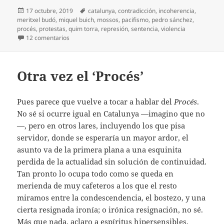
Publicado
Etiquetas
17 octubre, 2019
catalunya
,
contradicción
,
incoherencia
,
el
meritxel budó
,
miquel buich
,
mossos
,
pacifismo
,
pedro sánchez
,
procés
,
protestas
,
quim torra
,
represión
,
sentencia
,
violencia
en La violencia no ayuda
12 comentarios
Otra vez el ‘Procés’
Pues parece que vuelve a tocar a hablar del
Procés
.
No sé si ocurre igual en Catalunya —imagino que no
—, pero en otros lares, incluyendo los que pisa
servidor, donde se esperaría un mayor ardor, el
asunto va de la primera plana a una esquinita
perdida de la actualidad sin solución de continuidad.
Tan pronto lo ocupa todo como se queda en
merienda de muy cafeteros a los que el resto
miramos entre la condescendencia, el bostezo, y una
cierta resignada ironía; o irónica resignación, no sé.
Más que nada, aclaro a espíritus hipersensibles,