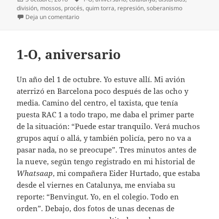
el
división
,
mossos
,
procés
,
quim torra
,
represión
,
soberanismo
en Otra vez las porras
Deja un comentario
1-O, aniversario
Un año del 1 de octubre. Yo estuve allí. Mi avión
aterrizó en Barcelona poco después de las ocho y
media. Camino del centro, el taxista, que tenía
puesta RAC 1 a todo trapo, me daba el primer parte
de la situación: “Puede estar tranquilo. Verá muchos
grupos aquí o allá, y también policía, pero no va a
pasar nada, no se preocupe”. Tres minutos antes de
la nueve, según tengo registrado en mi historial de
Whatsaap
, mi compañera Eider Hurtado, que estaba
desde el viernes en Catalunya, me enviaba su
reporte: “Benvingut. Yo, en el colegio. Todo en
orden”. Debajo, dos fotos de unas decenas de