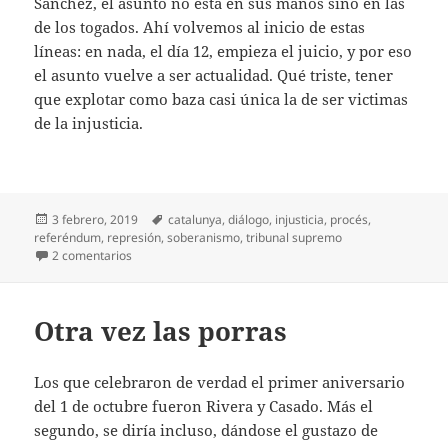
Sánchez, el asunto no está en sus manos sino en las
de los togados. Ahí volvemos al inicio de estas
líneas: en nada, el día 12, empieza el juicio, y por eso
el asunto vuelve a ser actualidad. Qué triste, tener
que explotar como baza casi única la de ser victimas
de la injusticia.
Publicado
Etiquetas
3 febrero, 2019
catalunya
,
diálogo
,
injusticia
,
procés
,
el
referéndum
,
represión
,
soberanismo
,
tribunal supremo
en Otra vez el ‘Procés’
2 comentarios
Otra vez las porras
Los que celebraron de verdad el primer aniversario
del 1 de octubre fueron Rivera y Casado. Más el
segundo, se diría incluso, dándose el gustazo de