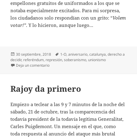
empellones gratuitos de uniformados a los que se
notaba especialmente excitados. Para mi sorpresa,
los ciudadanos solo respondían con un grito: “
Volem
votar!”
. Y lo hicieron, aunque luego…
Publicado
Etiquetas
30 septiembre, 2018
1-O
,
aniversario
,
catalunya
,
derecho a
el
decidir
,
referéndum
,
represión
,
soberanismo
,
unionismo
en 1-O, aniversario
Deja un comentario
Rajoy da primero
Empiezo a teclear a las 9 y 7 minutos de la noche del
sábado, 21 de octubre, tras la comparecencia del
todavía president de la todavía legítima Generalitat,
Carles Puigdemont. Un mensaje en el que, como
toda respuesta al anuncio del ataque más brutal