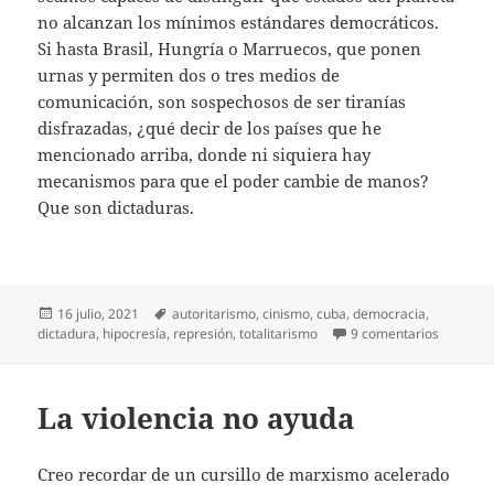
no alcanzan los mínimos estándares democráticos.
Si hasta Brasil, Hungría o Marruecos, que ponen
urnas y permiten dos o tres medios de
comunicación, son sospechosos de ser tiranías
disfrazadas, ¿qué decir de los países que he
mencionado arriba, donde ni siquiera hay
mecanismos para que el poder cambie de manos?
Que son dictaduras.
Publicado
Etiquetas
16 julio, 2021
autoritarismo
,
cinismo
,
cuba
,
democracia
,
el
en ¿Es C
dictadura
,
hipocresía
,
represión
,
totalitarismo
9 comentarios
La violencia no ayuda
Creo recordar de un cursillo de marxismo acelerado