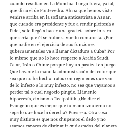
cuando residían en La Moncloa. Luego fuera, ya tal,
que diría el de Pontevedra. Ahí sí que hemos visto
venirse arriba en la soflama anticastrista a Aznar,
que cuando era presidente y fue a rendir pleitesía a
Fidel, solo llegó a hacer una gracieta sobre lo raro
que sería que él se hubiera vuelto comunista. ¿Por
qué nadie en el ejercicio de sus funciones
gubernamentales va a llamar dictadura a Cuba? Por
lo mismo que no lo hace respecto a Arabia Saudí,
Catar, Irán o China: porque hay un pastizal en juego.
Que levante la mano la administración del color que
sea que no ha hecho tratos con regímenes que van
de lo infecto a lo muy infecto, no sea que vayamos a
perder tal o cual negocio pingüe. Llámenlo
hipocresía, cinismo o Realpolitik. ¿No dice el
Evangelio que es mejor que tu mano izquierda no
sepa lo que hace la derecha? Pues eso. Otra cosa
muy distinta es que nos chupemos el dedo y no
seamos capaces de distinguir qué estados del planeta