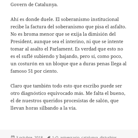
Govern de Catalunya.
Ahí es donde duele. El soberanismo institucional
recibe la factura del soberanismo que pisa el asfalto.
No es broma menor que se exija la dimisión del
President, aunque sea el interino, ni que se intente
tomar al asalto el Parlament. Es verdad que esto no
es el suflé subiendo y bajando, pero sí, como poco,
un costurón en un bloque que a duras penas llega al
famoso 51 por ciento.
Claro que también todo esto que escribo puede ser
otro diagnóstico equivocado más. Me falta el bueno,
el de nuestros queridos procesistas de salón, que
llevan horas silbando a la vía.
Publicado
Etiquetas
3 octubre, 2018
1-O
,
aniversario
,
catalunya
,
disturbios
,