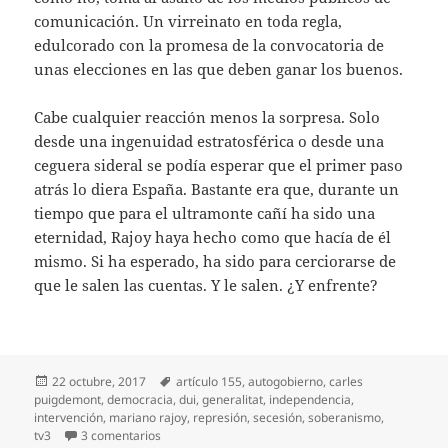
comunicación. Un virreinato en toda regla,
edulcorado con la promesa de la convocatoria de
unas elecciones en las que deben ganar los buenos.
Cabe cualquier reacción menos la sorpresa. Solo
desde una ingenuidad estratosférica o desde una
ceguera sideral se podía esperar que el primer paso
atrás lo diera España. Bastante era que, durante un
tiempo que para el ultramonte cañí ha sido una
eternidad, Rajoy haya hecho como que hacía de él
mismo. Si ha esperado, ha sido para cerciorarse de
que le salen las cuentas. Y le salen. ¿Y enfrente?
Publicado
Etiquetas
22 octubre, 2017
artículo 155
,
autogobierno
,
carles
el
puigdemont
,
democracia
,
dui
,
generalitat
,
independencia
,
intervención
,
mariano rajoy
,
represión
,
secesión
,
soberanismo
,
en Rajoy da primero
tv3
3 comentarios