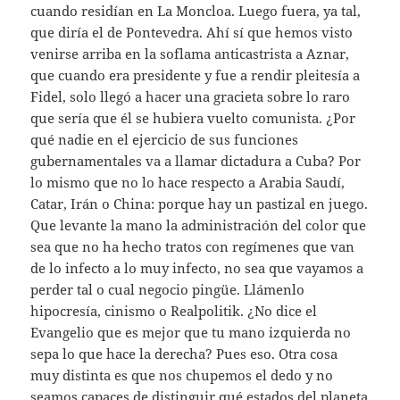
cuando residían en La Moncloa. Luego fuera, ya tal,
que diría el de Pontevedra. Ahí sí que hemos visto
venirse arriba en la soflama anticastrista a Aznar,
que cuando era presidente y fue a rendir pleitesía a
Fidel, solo llegó a hacer una gracieta sobre lo raro
que sería que él se hubiera vuelto comunista. ¿Por
qué nadie en el ejercicio de sus funciones
gubernamentales va a llamar dictadura a Cuba? Por
lo mismo que no lo hace respecto a Arabia Saudí,
Catar, Irán o China: porque hay un pastizal en juego.
Que levante la mano la administración del color que
sea que no ha hecho tratos con regímenes que van
de lo infecto a lo muy infecto, no sea que vayamos a
perder tal o cual negocio pingüe. Llámenlo
hipocresía, cinismo o Realpolitik. ¿No dice el
Evangelio que es mejor que tu mano izquierda no
sepa lo que hace la derecha? Pues eso. Otra cosa
muy distinta es que nos chupemos el dedo y no
seamos capaces de distinguir qué estados del planeta