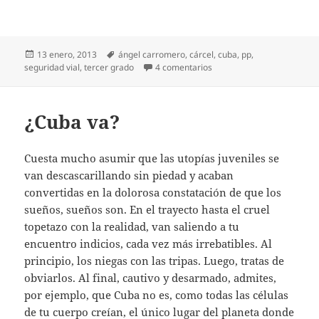
Publicado
Etiquetas
13 enero, 2013
ángel carromero
,
cárcel
,
cuba
,
pp
,
el
en Carromero, modelo PP
seguridad vial
,
tercer grado
4 comentarios
¿Cuba va?
Cuesta mucho asumir que las utopías juveniles se
van descascarillando sin piedad y acaban
convertidas en la dolorosa constatación de que los
sueños, sueños son. En el trayecto hasta el cruel
topetazo con la realidad, van saliendo a tu
encuentro indicios, cada vez más irrebatibles. Al
principio, los niegas con las tripas. Luego, tratas de
obviarlos. Al final, cautivo y desarmado, admites,
por ejemplo, que Cuba no es, como todas las células
de tu cuerpo creían, el único lugar del planeta donde