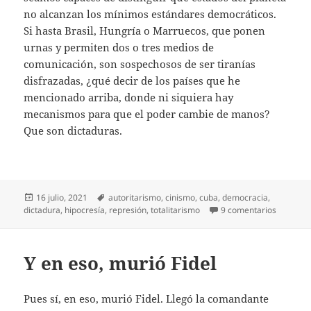
no alcanzan los mínimos estándares democráticos.
Si hasta Brasil, Hungría o Marruecos, que ponen
urnas y permiten dos o tres medios de
comunicación, son sospechosos de ser tiranías
disfrazadas, ¿qué decir de los países que he
mencionado arriba, donde ni siquiera hay
mecanismos para que el poder cambie de manos?
Que son dictaduras.
Publicado
Etiquetas
16 julio, 2021
autoritarismo
,
cinismo
,
cuba
,
democracia
,
el
en ¿Es C
dictadura
,
hipocresía
,
represión
,
totalitarismo
9 comentarios
Y en eso, murió Fidel
Pues sí, en eso, murió Fidel. Llegó la comandante