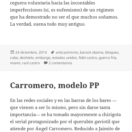
ceguera voluntaria hacia las incontables
imperfecciones (sí, es eufemismo) de un régimen
que ha demostrado no ser el que muchos soñamos.
La verdad, suena todo muy antiguo.
Publicado
Etiquetas
24 diciembre, 2014
anticastrismo
,
barack obama
,
bloqueo
,
el
cuba
,
deshielo
,
embargo
,
estados unidos
,
fidel castro
,
guerra fría
,
en Revival cubano
miami
,
raúl castro
2 comentarios
Carromero, modelo PP
En las redes sociales y en las barras de los bares —
que vienen a ser lo mismo, pero sin darse tanta
importancia— se ha tomado mayormente a chirigota
el serial protagonizado por el querubín gaviotil que
atiende por Ángel Carromero. Reducido a Jaimito de