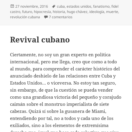
Publicado
Etiquetas
27 noviembre, 2016
cuba
,
estados unidos
,
fanatismo
,
fidel
el
castro
,
futuro
,
hipocresía
,
historia
,
hugo chávez
,
ideología
,
muerte
,
en Y en eso, murió Fidel
revolución cubana
7 comentarios
Revival cubano
Ciertamente, no soy un gran experto en política
internacional, pero me llega, creo que como a todo
al mundo, para comprender el carácter histórico del
anunciado deshielo de las relaciones entre Cuba y
Estados Unidos… o viceversa. No estoy tan seguro,
sin embargo, de que la cuestión se pueda vender
como una grandiosa victoria del pequeño y corajudo
caimán sobre el monstruo imperialista de siete
cabezas. Quizá sí sobre la gusanera de Miami,
entendiendo por tal, no a todos y cada uno de los
exiliados, sino a los elementos de extremísima