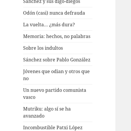
Sánchez y sus digo-diegos
Odón (casi) nunca defrauda
La vuelta… ¿más dura?
Memoria: hechos, no palabras
Sobre los indultos
Sánchez sobre Pablo González
Jóvenes que odian y otros que
no
Un nuevo partido comunista
vasco
Mutriku: algo sí se ha
avanzado
Incombustible Patxi López