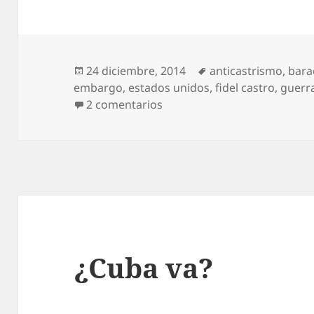
Publicado
Etiquetas
24 diciembre, 2014
anticastrismo
,
bara
el
embargo
,
estados unidos
,
fidel castro
,
guerra
en Revival cubano
2 comentarios
¿Cuba va?