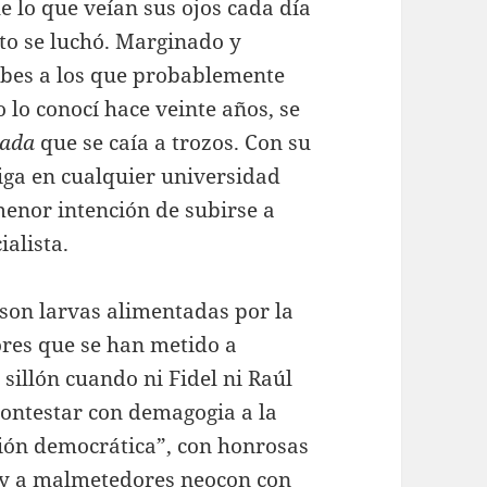
ue lo que veían sus ojos cada día
nto se luchó. Marginado y
bes a los que probablemente
 lo conocí hace veinte años, se
ada
que se caía a trozos. Con su
iga en cualquier universidad
enor intención de subirse a
ialista.
 son larvas alimentadas por la
ores que se han metido a
sillón cuando ni Fidel ni Raúl
 contestar con demagogia a la
ión democrática”, con honrosas
o y a malmetedores neocon con