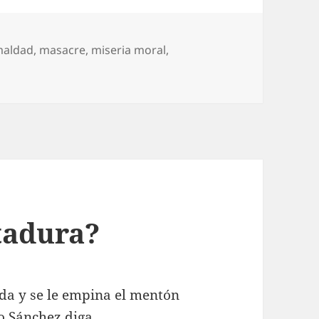
aldad
,
masacre
,
miseria moral
,
tas muy fascistas
tadura?
ida y se le empina el mentón
o Sánchez diga