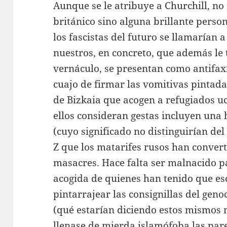
Aunque se le atribuye a Churchill, no 
británico sino alguna brillante pers
los fascistas del futuro se llamarían a
nuestros, en concreto, que además le 
vernáculo, se presentan como antifaxis
cuajo de firmar las vomitivas pintada
de Bizkaia que acogen a refugiados u
ellos consideran gestas incluyen una 
(cuyo significado no distinguirían del
Z que los matarifes rusos han conver
masacres. Hace falta ser malnacido pa
acogida de quienes han tenido que esc
pintarrajear las consignillas del gen
(qué estarían diciendo estos mismos 
llenase de mierda islamófoba las par