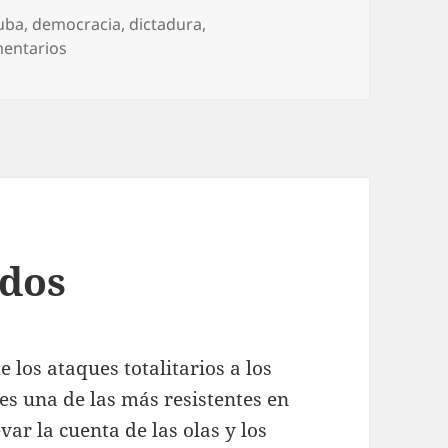
uba
,
democracia
,
dictadura
,
en ¿Es Cuba una dictadura?
mentarios
ados
los ataques totalitarios a los
s una de las más resistentes en
var la cuenta de las olas y los