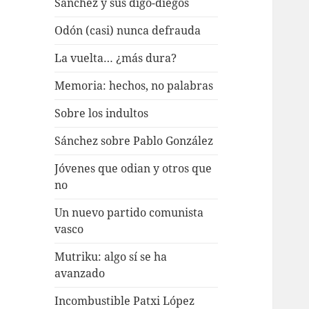
Sánchez y sus digo-diegos
Odón (casi) nunca defrauda
La vuelta… ¿más dura?
Memoria: hechos, no palabras
Sobre los indultos
Sánchez sobre Pablo González
Jóvenes que odian y otros que
no
Un nuevo partido comunista
vasco
Mutriku: algo sí se ha
avanzado
Incombustible Patxi López