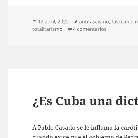
Publicado
Etiquetas
12 abril, 2022
antifascismo
,
fascismo
,
m
el
en Antifascis
totalitarismo
4 comentarios
¿Es Cuba una dic
A Pablo Casado se le inflama la carót
cuando exige que el gobierno de Pedr