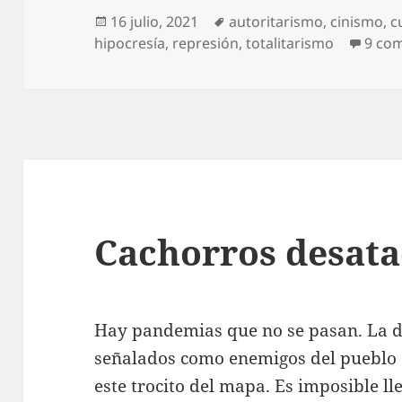
Publicado
Etiquetas
16 julio, 2021
autoritarismo
,
cinismo
,
c
el
hipocresía
,
represión
,
totalitarismo
9 co
Cachorros desat
Hay pandemias que no se pasan. La de 
señalados como enemigos del pueblo e
este trocito del mapa. Es imposible lle