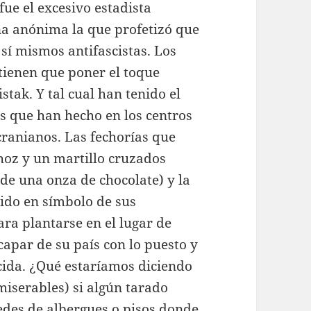
fue el excesivo estadista
ona anónima la que profetizó que
 sí mismos antifascistas. Los
tienen que poner el toque
tak. Y tal cual han tenido el
s que han hecho en los centros
cranianos. Las fechorías que
hoz y un martillo cruzados
 de una onza de chocolate) y la
tido en símbolo de sus
ra plantarse en el lugar de
apar de su país con lo puesto y
ocida. ¿Qué estaríamos diciendo
miserables) si algún tarado
edes de albergues o pisos donde