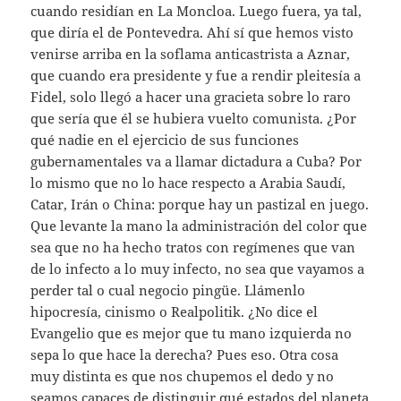
cuando residían en La Moncloa. Luego fuera, ya tal,
que diría el de Pontevedra. Ahí sí que hemos visto
venirse arriba en la soflama anticastrista a Aznar,
que cuando era presidente y fue a rendir pleitesía a
Fidel, solo llegó a hacer una gracieta sobre lo raro
que sería que él se hubiera vuelto comunista. ¿Por
qué nadie en el ejercicio de sus funciones
gubernamentales va a llamar dictadura a Cuba? Por
lo mismo que no lo hace respecto a Arabia Saudí,
Catar, Irán o China: porque hay un pastizal en juego.
Que levante la mano la administración del color que
sea que no ha hecho tratos con regímenes que van
de lo infecto a lo muy infecto, no sea que vayamos a
perder tal o cual negocio pingüe. Llámenlo
hipocresía, cinismo o Realpolitik. ¿No dice el
Evangelio que es mejor que tu mano izquierda no
sepa lo que hace la derecha? Pues eso. Otra cosa
muy distinta es que nos chupemos el dedo y no
seamos capaces de distinguir qué estados del planeta