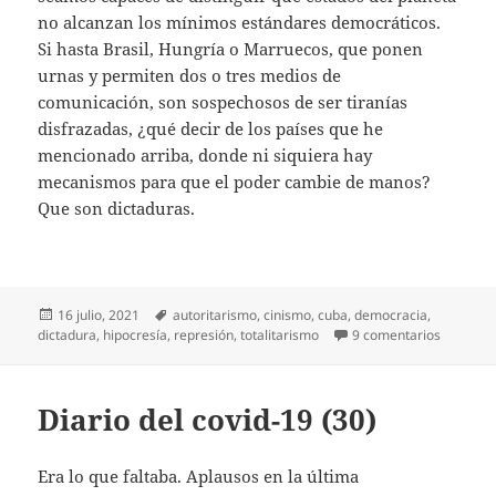
no alcanzan los mínimos estándares democráticos.
Si hasta Brasil, Hungría o Marruecos, que ponen
urnas y permiten dos o tres medios de
comunicación, son sospechosos de ser tiranías
disfrazadas, ¿qué decir de los países que he
mencionado arriba, donde ni siquiera hay
mecanismos para que el poder cambie de manos?
Que son dictaduras.
Publicado
Etiquetas
16 julio, 2021
autoritarismo
,
cinismo
,
cuba
,
democracia
,
el
en ¿Es C
dictadura
,
hipocresía
,
represión
,
totalitarismo
9 comentarios
Diario del covid-19 (30)
Era lo que faltaba. Aplausos en la última