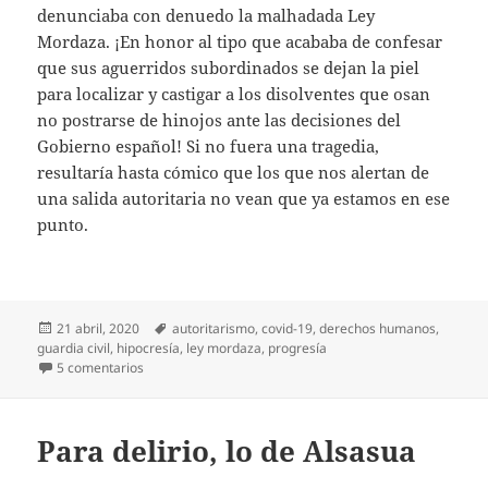
denunciaba con denuedo la malhadada Ley
Mordaza. ¡En honor al tipo que acababa de confesar
que sus aguerridos subordinados se dejan la piel
para localizar y castigar a los disolventes que osan
no postrarse de hinojos ante las decisiones del
Gobierno español! Si no fuera una tragedia,
resultaría hasta cómico que los que nos alertan de
una salida autoritaria no vean que ya estamos en ese
punto.
Publicado
Etiquetas
21 abril, 2020
autoritarismo
,
covid-19
,
derechos humanos
,
el
guardia civil
,
hipocresía
,
ley mordaza
,
progresía
en Diario del covid-19 (30)
5 comentarios
Para delirio, lo de Alsasua