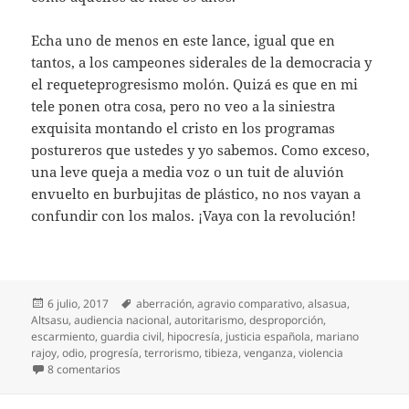
Echa uno de menos en este lance, igual que en
tantos, a los campeones siderales de la democracia y
el requeteprogresismo molón. Quizá es que en mi
tele ponen otra cosa, pero no veo a la siniestra
exquisita montando el cristo en los programas
postureros que ustedes y yo sabemos. Como exceso,
una leve queja a media voz o un tuit de aluvión
envuelto en burbujitas de plástico, no nos vayan a
confundir con los malos. ¡Vaya con la revolución!
Publicado
Etiquetas
6 julio, 2017
aberración
,
agravio comparativo
,
alsasua
,
el
Altsasu
,
audiencia nacional
,
autoritarismo
,
desproporción
,
escarmiento
,
guardia civil
,
hipocresía
,
justicia española
,
mariano
rajoy
,
odio
,
progresía
,
terrorismo
,
tibieza
,
venganza
,
violencia
en Para delirio, lo de Alsasua
8 comentarios