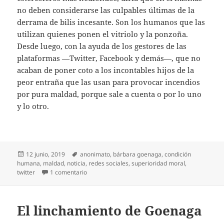
no deben considerarse las culpables últimas de la
derrama de bilis incesante. Son los humanos que las
utilizan quienes ponen el vitriolo y la ponzoña.
Desde luego, con la ayuda de los gestores de las
plataformas —Twitter, Facebook y demás—, que no
acaban de poner coto a los incontables hijos de la
peor entraña que las usan para provocar incendios
por pura maldad, porque sale a cuenta o por lo uno
y lo otro.
Publicado
Etiquetas
12 junio, 2019
anonimato
,
bárbara goenaga
,
condición
el
humana
,
maldad
,
noticia
,
redes sociales
,
superioridad moral
,
en No son solo las redes
twitter
1 comentario
El linchamiento de Goenaga