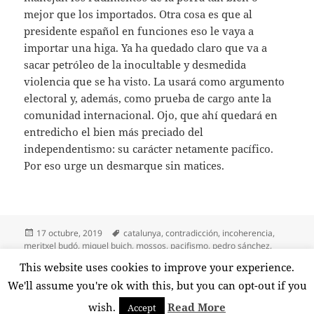
mejor que los importados. Otra cosa es que al
presidente español en funciones eso le vaya a
importar una higa. Ya ha quedado claro que va a
sacar petróleo de la inocultable y desmedida
violencia que se ha visto. La usará como argumento
electoral y, además, como prueba de cargo ante la
comunidad internacional. Ojo, que ahí quedará en
entredicho el bien más preciado del
independentismo: su carácter netamente pacífico.
Por eso urge un desmarque sin matices.
Publicado
Etiquetas
17 octubre, 2019
catalunya
,
contradicción
,
incoherencia
,
el
meritxel budó
,
miquel buich
,
mossos
,
pacifismo
,
pedro sánchez
,
procés
,
protestas
,
quim torra
,
represión
,
sentencia
,
violencia
This website uses cookies to improve your experience.
en La violencia no ayuda
12 comentarios
We'll assume you're ok with this, but you can opt-out if you
wish.
Read More
Accept
Funciona gracias a WordPress