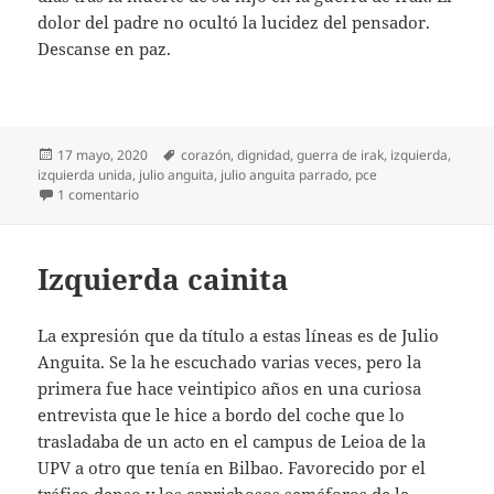
dolor del padre no ocultó la lucidez del pensador.
Descanse en paz.
Publicado
Etiquetas
17 mayo, 2020
corazón
,
dignidad
,
guerra de irak
,
izquierda
,
el
izquierda unida
,
julio anguita
,
julio anguita parrado
,
pce
en Diario del covid-19 (49)
1 comentario
Izquierda cainita
La expresión que da título a estas líneas es de Julio
Anguita. Se la he escuchado varias veces, pero la
primera fue hace veintipico años en una curiosa
entrevista que le hice a bordo del coche que lo
trasladaba de un acto en el campus de Leioa de la
UPV a otro que tenía en Bilbao. Favorecido por el
tráfico denso y los caprichosos semáforos de la