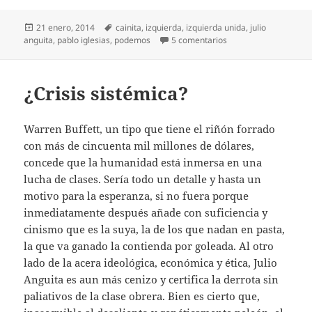
Publicado
Etiquetas
21 enero, 2014
cainita
,
izquierda
,
izquierda unida
,
julio
el
en Izquierda cainita
anguita
,
pablo iglesias
,
podemos
5 comentarios
¿Crisis sistémica?
Warren Buffett, un tipo que tiene el riñón forrado
con más de cincuenta mil millones de dólares,
concede que la humanidad está inmersa en una
lucha de clases. Sería todo un detalle y hasta un
motivo para la esperanza, si no fuera porque
inmediatamente después añade con suficiencia y
cinismo que es la suya, la de los que nadan en pasta,
la que va ganado la contienda por goleada. Al otro
lado de la acera ideológica, económica y ética, Julio
Anguita es aun más cenizo y certifica la derrota sin
paliativos de la clase obrera. Bien es cierto que,