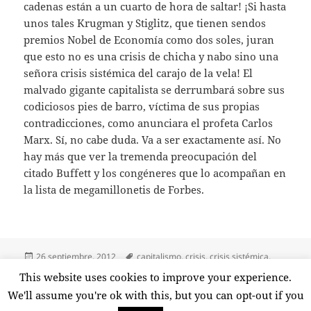
cadenas están a un cuarto de hora de saltar! ¡Si hasta
unos tales Krugman y Stiglitz, que tienen sendos
premios Nobel de Economía como dos soles, juran
que esto no es una crisis de chicha y nabo sino una
señora crisis sistémica del carajo de la vela! El
malvado gigante capitalista se derrumbará sobre sus
codiciosos pies de barro, víctima de sus propias
contradicciones, como anunciara el profeta Carlos
Marx. Sí, no cabe duda. Va a ser exactamente así. No
hay más que ver la tremenda preocupación del
citado Buffett y los congéneres que lo acompañan en
la lista de megamillonetis de Forbes.
Publicado
Etiquetas
26 septiembre, 2012
capitalismo
,
crisis
,
crisis sistémica
,
el
julio anguita
,
lucha de clases
,
sistema
,
warren buffett
This website uses cookies to improve your experience.
en ¿Crisis sistémica?
9 comentarios
We'll assume you're ok with this, but you can opt-out if you