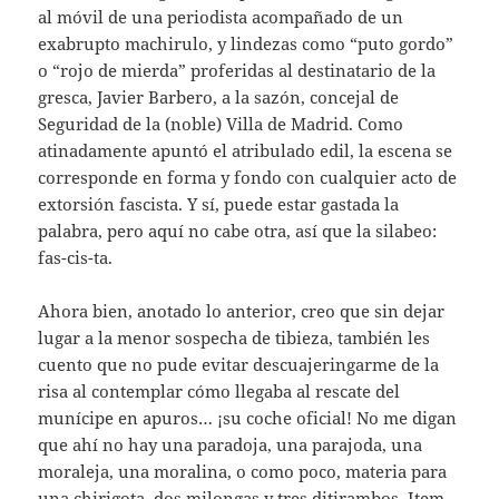
al móvil de una periodista acompañado de un
exabrupto machirulo, y lindezas como “puto gordo”
o “rojo de mierda” proferidas al destinatario de la
gresca, Javier Barbero, a la sazón, concejal de
Seguridad de la (noble) Villa de Madrid. Como
atinadamente apuntó el atribulado edil, la escena se
corresponde en forma y fondo con cualquier acto de
extorsión fascista. Y sí, puede estar gastada la
palabra, pero aquí no cabe otra, así que la silabeo:
fas-cis-ta.
Ahora bien, anotado lo anterior, creo que sin dejar
lugar a la menor sospecha de tibieza, también les
cuento que no pude evitar descuajeringarme de la
risa al contemplar cómo llegaba al rescate del
munícipe en apuros… ¡su coche oficial! No me digan
que ahí no hay una paradoja, una parajoda, una
moraleja, una moralina, o como poco, materia para
una chirigota, dos milongas y tres ditirambos. Item