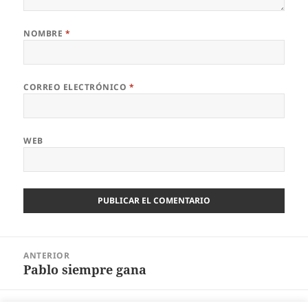
NOMBRE
*
CORREO ELECTRÓNICO
*
WEB
Navegación
ANTERIOR
de
Pablo siempre gana
Entrada
entradas
anterior:
SIGUIENTE