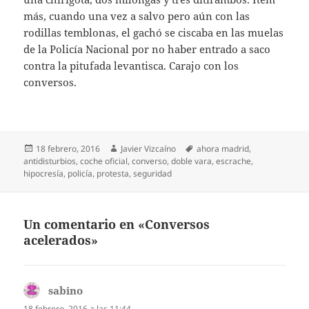
más, cuando una vez a salvo pero aún con las
rodillas temblonas, el gachó se ciscaba en las muelas
de la Policía Nacional por no haber entrado a saco
contra la pitufada levantisca. Carajo con los
conversos.
Publicado
Autor
Etiquetas
18 febrero, 2016
Javier Vizcaíno
ahora madrid
,
el
antidisturbios
,
coche oficial
,
converso
,
doble vara
,
escrache
,
hipocresía
,
policía
,
protesta
,
seguridad
Un comentario en «Conversos
acelerados»
sabino
dice:
18 febrero, 2016 a las 11:44