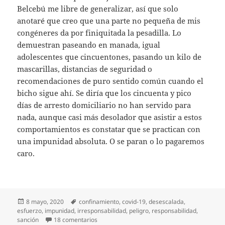
Belcebú me libre de generalizar, así que solo
anotaré que creo que una parte no pequeña de mis
congéneres da por finiquitada la pesadilla. Lo
demuestran paseando en manada, igual
adolescentes que cincuentones, pasando un kilo de
mascarillas, distancias de seguridad o
recomendaciones de puro sentido común cuando el
bicho sigue ahí. Se diría que los cincuenta y pico
días de arresto domiciliario no han servido para
nada, aunque casi más desolador que asistir a estos
comportamientos es constatar que se practican con
una impunidad absoluta. O se paran o lo pagaremos
caro.
Publicado
Etiquetas
8 mayo, 2020
confinamiento
,
covid-19
,
desescalada
,
el
esfuerzo
,
impunidad
,
irresponsabilidad
,
peligro
,
responsabilidad
,
en Diario del covid-19 (43)
sanción
18 comentarios