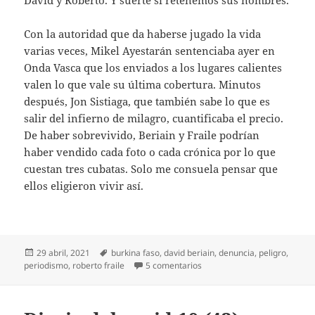
Con la autoridad que da haberse jugado la vida
varias veces, Mikel Ayestarán sentenciaba ayer en
Onda Vasca que los enviados a los lugares calientes
valen lo que vale su última cobertura. Minutos
después, Jon Sistiaga, que también sabe lo que es
salir del infierno de milagro, cuantificaba el precio.
De haber sobrevivido, Beriain y Fraile podrían
haber vendido cada foto o cada crónica por lo que
cuestan tres cubatas. Solo me consuela pensar que
ellos eligieron vivir así.
Publicado
Etiquetas
29 abril, 2021
burkina faso
,
david beriain
,
denuncia
,
peligro
,
el
en David y Roberto, in mem
periodismo
,
roberto fraile
5 comentarios