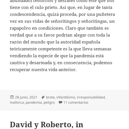
abundado) festorrios y desfases como este que nos
tiene con el culo prieto. Así que, en lugar de tanta
condescendencia, quizá proceda, por una puñetera
vez en sus vidas de señoritingos y señoritingas, un
rapapolvo en condiciones. Claro que también es
verdad que a su favor podrían alegar con toda la
razón del mundo que la autoridad española
teóricamente competente es la que lleva semanas
vendiendo la especie de que la pandemia está
cautiva y desarmada y, en consecuencia, podemos
recuperar nuestra vida anterior.
Publicado
Etiquetas
28 junio, 2021
brote
,
infantilismo
,
irresponsabilidad
,
el
en Irresponsables, y punt
mallorca
,
pandemia
,
peligro
11 comentarios
David y Roberto, in