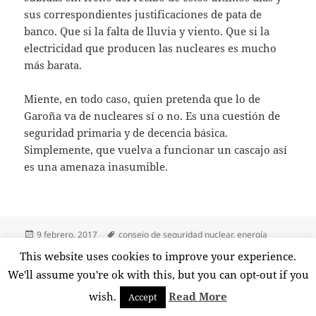
sus correspondientes justificaciones de pata de
banco. Que si la falta de lluvia y viento. Que si la
electricidad que producen las nucleares es mucho
más barata.
Miente, en todo caso, quien pretenda que lo de
Garoña va de nucleares sí o no. Es una cuestión de
seguridad primaria y de decencia básica.
Simplemente, que vuelva a funcionar un cascajo así
es una amenaza inasumible.
Publicado
Etiquetas
9 febrero, 2017
consejo de seguridad nuclear
,
energía
el
nuclear
,
garoña
,
nuclenor
,
peligro
,
pp
,
puertas giratorias
,
This website uses cookies to improve your experience.
en Garoña, no y no
seguridad
Deja un comentario
We'll assume you're ok with this, but you can opt-out if you
wish.
Read More
Accept
Funciona gracias a WordPress