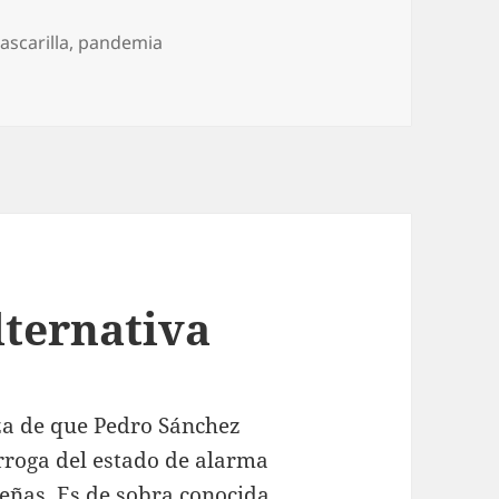
ascarilla
,
pandemia
lternativa
za de que Pedro Sánchez
rroga del estado de alarma
eñas. Es de sobra conocida,