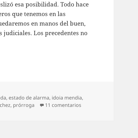
slizó esa posibilidad. Todo hace
meros que tenemos en las
quedaremos en manos del buen,
as judiciales. Los precedentes no
ada
,
estado de alarma
,
idoia mendia
,
en Sin prórroga ni alter
chez
,
prórroga
11 comentarios