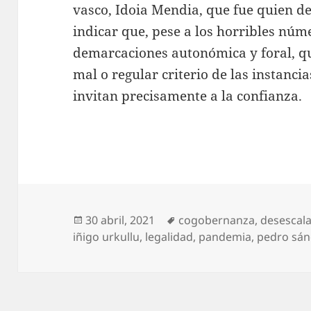
vasco, Idoia Mendia, que fue quien de
indicar que, pese a los horribles nú
demarcaciones autonómica y foral, 
mal o regular criterio de las instanci
invitan precisamente a la confianza.
Publicado
Etiquetas
30 abril, 2021
cogobernanza
,
desescal
el
iñigo urkullu
,
legalidad
,
pandemia
,
pedro sán