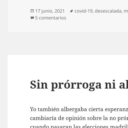
Publicado
Etiquetas
17 junio, 2021
covid-19
,
desescalada
,
m
el
en Casi adiós a la mascarilla
5 comentarios
Sin prórroga ni a
Yo también albergaba cierta esperan
cambiaría de opinión sobre la no pró
cuando pasaran las elecciones madril