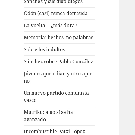
Sánchez y sus digo-diegos
Odón (casi) nunca defrauda
La vuelta… ¿más dura?
Memoria: hechos, no palabras
Sobre los indultos
Sánchez sobre Pablo González
Jóvenes que odian y otros que
no
Un nuevo partido comunista
vasco
Mutriku: algo sí se ha
avanzado
Incombustible Patxi López