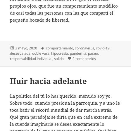
propios ojos, que fue un comportamiento modélico
de casi todas las personas con las que compartí el
pequeño bocado de libertad.
Publicado
Etiquetas
3 mayo, 2020
comportamiento
,
coronavirus
,
covid-19
,
el
desescalada
,
doble vara
,
hipocresía
,
pandemia
,
paseo
,
en Diario del covid-19
responsabilidad individual
,
salida
2 comentarios
Huir hacia adelante
La política del tú lo has querido, menudo soy yo.
Sobre todo, cuando presiona la parroquia, y a uno le
toca batir el récord mundial de dar marcha atrás.
Qué gran paradoja: se diría que en cada extremo de
la cuerda imaginaria se desea exactamente lo
contrario de lo que se cacarea en público. Qué bien