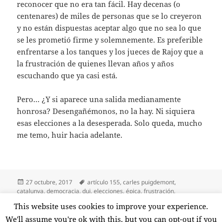
reconocer que no era tan fácil. Hay decenas (o
centenares) de miles de personas que se lo creyeron
y no están dispuestas aceptar algo que no sea lo que
se les prometió firme y solemnemente. Es preferible
enfrentarse a los tanques y los jueces de Rajoy que a
la frustración de quienes llevan años y años
escuchando que ya casi está.
Pero… ¿Y si aparece una salida medianamente
honrosa? Desengañémonos, no la hay. Ni siquiera
esas elecciones a la desesperada. Solo queda, mucho
me temo, huir hacia adelante.
Publicado
Etiquetas
27 octubre, 2017
artículo 155
,
carles puigdemont
,
el
catalunya
,
democracia
,
dui
,
elecciones
,
épica
,
frustración
,
independencia
,
mariano rajiy
,
procés
,
salida
,
urnas
This website uses cookies to improve your experience.
en Huir hacia adelante
3 comentarios
We'll assume you're ok with this, but you can opt-out if you