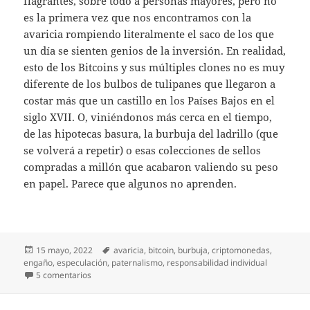
flagrantes, sobre todo a personas mayores, pero no
es la primera vez que nos encontramos con la
avaricia rompiendo literalmente el saco de los que
un día se sienten genios de la inversión. En realidad,
esto de los Bitcoins y sus múltiples clones no es muy
diferente de los bulbos de tulipanes que llegaron a
costar más que un castillo en los Países Bajos en el
siglo XVII. O, viniéndonos más cerca en el tiempo,
de las hipotecas basura, la burbuja del ladrillo (que
se volverá a repetir) o esas colecciones de sellos
compradas a millón que acabaron valiendo su peso
en papel. Parece que algunos no aprenden.
Publicado
Etiquetas
15 mayo, 2022
avaricia
,
bitcoin
,
burbuja
,
criptomonedas
,
el
engaño
,
especulación
,
paternalismo
,
responsabilidad individual
en Criptomonedas a cuatro pesetas
5 comentarios