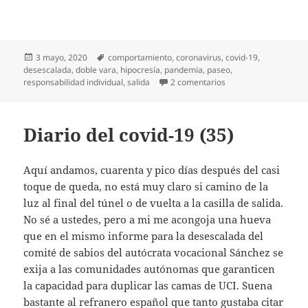
Publicado
Etiquetas
3 mayo, 2020
comportamiento
,
coronavirus
,
covid-19
,
el
desescalada
,
doble vara
,
hipocresía
,
pandemia
,
paseo
,
en Diario del covid-19
responsabilidad individual
,
salida
2 comentarios
Diario del covid-19 (35)
Aquí andamos, cuarenta y pico días después del casi
toque de queda, no está muy claro si camino de la
luz al final del túnel o de vuelta a la casilla de salida.
No sé a ustedes, pero a mi me acongoja una hueva
que en el mismo informe para la desescalada del
comité de sabios del autócrata vocacional Sánchez se
exija a las comunidades autónomas que garanticen
la capacidad para duplicar las camas de UCI. Suena
bastante al refranero español que tanto gustaba citar