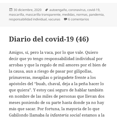
Publicado
Etiquetas
30 diciembre, 2020
autoengaño
,
coronavirus
,
covid-19
,
el
mascarilla
,
mascarilla transparente
,
medidas
,
normas
,
pandemia
,
en Vacunas… y masc
responsabilidad individual
,
vacunas
6 comentarios
Diario del covid-19 (46)
Amigos, sí, pero la vaca, por lo que vale. Quiero
decir que yo tengo responsabilidad individual por
arrobas y que la regalo de mil amores por el bien de
la causa, aun a riesgo de pasar por gilipollas,
primaveras, meapilas o pringadete frente a los
apóstoles del “buah, chaval, deja a la peña hacer lo
que quiera”. Y estoy casi seguro de hablar también
en nombre de las miles de personas que llevan dos
meses poniendo de su parte hasta donde ya no hay
más que sacar. Por fortuna, la mayoría de lo que
Gabilondo llamaba
la infantería social
estamos a la