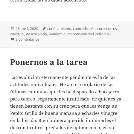
Publicado
Etiquetas
28 abril, 2020
confinamiento
,
contradicción
,
coronavirus
,
el
covid-19
,
desescalada
,
pandemia
,
responsabilidad individual
en Diario del covid-19 (35)
3 comentarios
Ponernos a la tarea
La revolución eternamente pendiente es la de las
actitudes individuales. He ahí el corolario de las
últimas columnas que les he disparado a bocajarro
para cabreo, seguramente justificado, de quienes ya
tienen bastante con su cruz para que les venga un
Pepito Grillo de buena mañana a echarles vinagre
en la herida. Bien hubiera querido iluminarles el
día con tiroliros preñados de optimismo o, en su