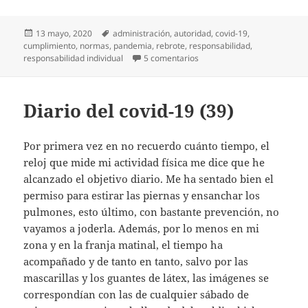
Publicado
Etiquetas
13 mayo, 2020
administración
,
autoridad
,
covid-19
,
el
cumplimiento
,
normas
,
pandemia
,
rebrote
,
responsabilidad
,
en Diario del covid-19 (46)
responsabilidad individual
5 comentarios
Diario del covid-19 (39)
Por primera vez en no recuerdo cuánto tiempo, el
reloj que mide mi actividad física me dice que he
alcanzado el objetivo diario. Me ha sentado bien el
permiso para estirar las piernas y ensanchar los
pulmones, esto último, con bastante prevención, no
vayamos a joderla. Además, por lo menos en mi
zona y en la franja matinal, el tiempo ha
acompañado y de tanto en tanto, salvo por las
mascarillas y los guantes de látex, las imágenes se
correspondían con las de cualquier sábado de