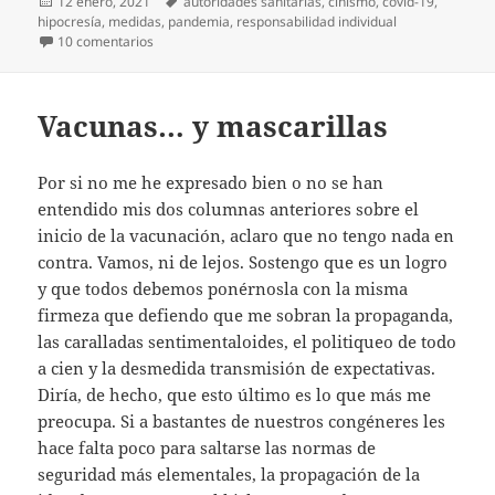
Publicado
Etiquetas
12 enero, 2021
autoridades sanitarias
,
cinismo
,
covid-19
,
el
hipocresía
,
medidas
,
pandemia
,
responsabilidad individual
en ¿Pandemia? ¿Qué pandemia?
10 comentarios
Vacunas… y mascarillas
Por si no me he expresado bien o no se han
entendido mis dos columnas anteriores sobre el
inicio de la vacunación, aclaro que no tengo nada en
contra. Vamos, ni de lejos. Sostengo que es un logro
y que todos debemos ponérnosla con la misma
firmeza que defiendo que me sobran la propaganda,
las caralladas sentimentaloides, el politiqueo de todo
a cien y la desmedida transmisión de expectativas.
Diría, de hecho, que esto último es lo que más me
preocupa. Si a bastantes de nuestros congéneres les
hace falta poco para saltarse las normas de
seguridad más elementales, la propagación de la