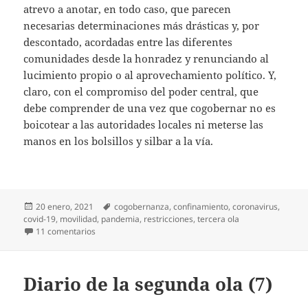
atrevo a anotar, en todo caso, que parecen
necesarias determinaciones más drásticas y, por
descontado, acordadas entre las diferentes
comunidades desde la honradez y renunciando al
lucimiento propio o al aprovechamiento político. Y,
claro, con el compromiso del poder central, que
debe comprender de una vez que cogobernar no es
boicotear a las autoridades locales ni meterse las
manos en los bolsillos y silbar a la vía.
Publicado
Etiquetas
20 enero, 2021
cogobernanza
,
confinamiento
,
coronavirus
,
el
covid-19
,
movilidad
,
pandemia
,
restricciones
,
tercera ola
en ¡Hagan algo ya!
11 comentarios
Diario de la segunda ola (7)