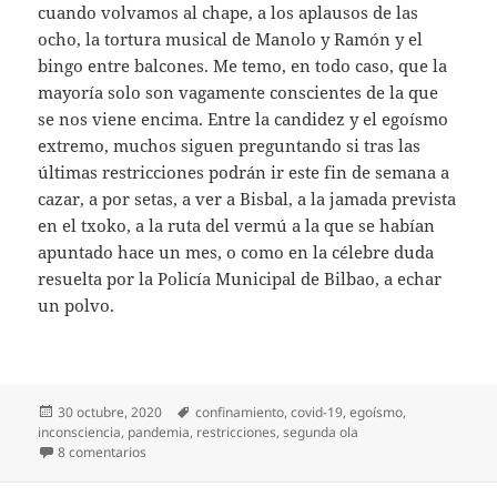
cuando volvamos al chape, a los aplausos de las
ocho, la tortura musical de Manolo y Ramón y el
bingo entre balcones. Me temo, en todo caso, que la
mayoría solo son vagamente conscientes de la que
se nos viene encima. Entre la candidez y el egoísmo
extremo, muchos siguen preguntando si tras las
últimas restricciones podrán ir este fin de semana a
cazar, a por setas, a ver a Bisbal, a la jamada prevista
en el txoko, a la ruta del vermú a la que se habían
apuntado hace un mes, o como en la célebre duda
resuelta por la Policía Municipal de Bilbao, a echar
un polvo.
Publicado
Etiquetas
30 octubre, 2020
confinamiento
,
covid-19
,
egoísmo
,
el
inconsciencia
,
pandemia
,
restricciones
,
segunda ola
en Diario de la segunda ola (6)
8 comentarios