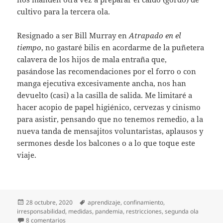
cultivo para la tercera ola.
Resignado a ser Bill Murray en
Atrapado en el
tiempo
, no gastaré bilis en acordarme de la puñetera
calavera de los hijos de mala entraña que,
pasándose las recomendaciones por el forro o con
manga ejecutiva excesivamente ancha, nos han
devuelto (casi) a la casilla de salida. Me limitaré a
hacer acopio de papel higiénico, cervezas y cinismo
para asistir, pensando que no tenemos remedio, a la
nueva tanda de mensajitos voluntaristas, aplausos y
sermones desde los balcones o a lo que toque este
viaje.
Publicado
Etiquetas
28 octubre, 2020
aprendizaje
,
confinamiento
,
el
irresponsabilidad
,
medidas
,
pandemia
,
restricciones
,
segunda ola
en Diario de la segunda ola (5)
8 comentarios