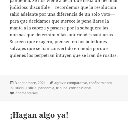
pandemia. Se nos viene a decir que basta un decimal
judicioso discutible —recordemos que la resolución
salió adelante por una diferencia de un solo voto—
para que decidamos que merece la pena liarse la
manta a la cabeza y pasarse por la sobaquera las
normas que determinen las autoridades sanitarias.
Si creen que exagero, piensen en los botellones
salvajes que se han convertido en moda porque
quienes los perpetran intuyen que se irán de rositas.
Publicado
Etiquetas
3 septiembre, 2021
agravio comparativo
,
confinamiento
,
el
injusticia
,
justicia
,
pandemia
,
tribunal constitucional
en Premiar el mal comportamiento
7 comentarios
¡Hagan algo ya!