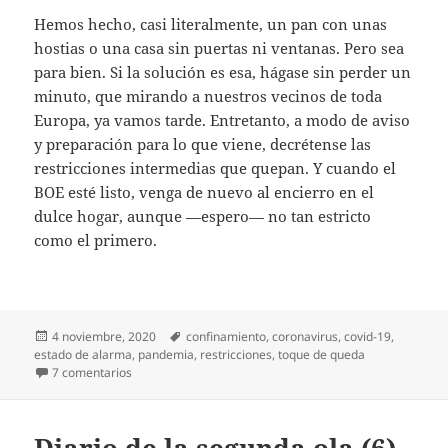
Hemos hecho, casi literalmente, un pan con unas
hostias o una casa sin puertas ni ventanas. Pero sea
para bien. Si la solución es esa, hágase sin perder un
minuto, que mirando a nuestros vecinos de toda
Europa, ya vamos tarde. Entretanto, a modo de aviso
y preparación para lo que viene, decrétense las
restricciones intermedias que quepan. Y cuando el
BOE esté listo, venga de nuevo al encierro en el
dulce hogar, aunque —espero— no tan estricto
como el primero.
Publicado
Etiquetas
4 noviembre, 2020
confinamiento
,
coronavirus
,
covid-19
,
el
estado de alarma
,
pandemia
,
restricciones
,
toque de queda
en Diario de la segunda ola (7)
7 comentarios