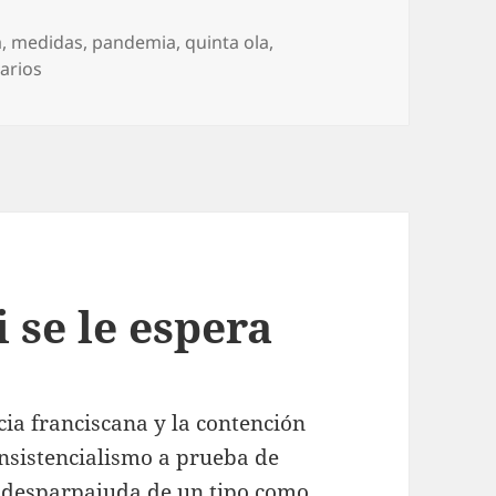
a
,
medidas
,
pandemia
,
quinta ola
,
en Por intentarlo, que no quede
arios
 se le espera
ia franciscana y la contención
 insistencialismo a prueba de
a desparpajuda de un tipo como