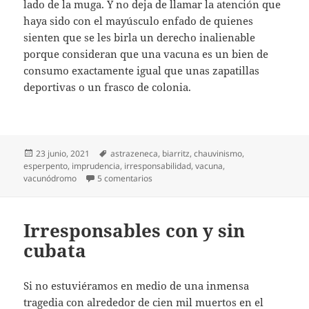
lado de la muga. Y no deja de llamar la atención que
haya sido con el mayúsculo enfado de quienes
sienten que se les birla un derecho inalienable
porque consideran que una vacuna es un bien de
consumo exactamente igual que unas zapatillas
deportivas o un frasco de colonia.
Publicado
Etiquetas
23 junio, 2021
astrazeneca
,
biarritz
,
chauvinismo
,
el
esperpento
,
imprudencia
,
irresponsabilidad
,
vacuna
,
en Vacunas para todos en Biarritz
vacunódromo
5 comentarios
Irresponsables con y sin
cubata
Si no estuviéramos en medio de una inmensa
tragedia con alrededor de cien mil muertos en el