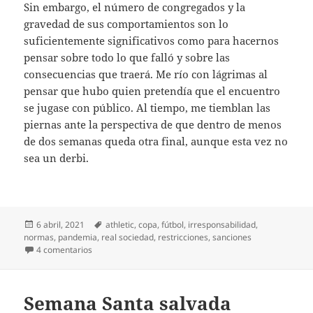
Sin embargo, el número de congregados y la
gravedad de sus comportamientos son lo
suficientemente significativos como para hacernos
pensar sobre todo lo que falló y sobre las
consecuencias que traerá. Me río con lágrimas al
pensar que hubo quien pretendía que el encuentro
se jugase con público. Al tiempo, me tiemblan las
piernas ante la perspectiva de que dentro de menos
de dos semanas queda otra final, aunque esta vez no
sea un derbi.
Publicado
Etiquetas
6 abril, 2021
athletic
,
copa
,
fútbol
,
irresponsabilidad
,
el
normas
,
pandemia
,
real sociedad
,
restricciones
,
sanciones
en Fútbol y pandemia
4 comentarios
Semana Santa salvada