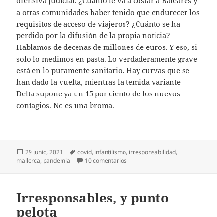
ofensiva judicial. ¿Cuánto le va a costar a Baleares y
a otras comunidades haber tenido que endurecer los
requisitos de acceso de viajeros? ¿Cuánto se ha
perdido por la difusión de la propia noticia?
Hablamos de decenas de millones de euros. Y eso, si
solo lo medimos en pasta. Lo verdaderamente grave
está en lo puramente sanitario. Hay curvas que se
han dado la vuelta, mientras la temida variante
Delta supone ya un 15 por ciento de los nuevos
contagios. No es una broma.
Publicado
Etiquetas
29 junio, 2021
covid
,
infantilismo
,
irresponsabilidad
,
el
en El tremendo drama mallorquí
mallorca
,
pandemia
10 comentarios
Irresponsables, y punto
pelota