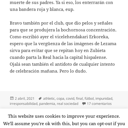
muerte de sus padres. Ya si eso, los enterrarán con
una bandera roja y blanca, eup.
Bravo también por el club, que dio pelos y señales
para que se produjera la bochornosa concentración.
Como escribió ayer el vicelehendakari Erkoreka,
espero que la vergüenza de las imágenes de Lezama
sirva para evitar que se repitan hoy en Zubieta
cuando parta la Real hacia la capital hispalense.
Ojalá sean también el antídoto de cualquier intento
de celebración mañana. Pero lo dudo.
Publicado
Etiquetas
2 abril, 2021
athletic
,
copa
,
covid
,
final
,
fútbol
,
impunidad
,
el
en Hincha
irresponsabilidad
,
pandemia
,
real sociedad
17 comentarios
Paginación
This website uses cookies to improve your experience.
PÁGINA
1
de
We'll assume you're ok with this, but you can opt-out if you