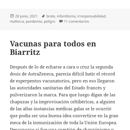
Publicado
Etiquetas
28 junio, 2021
brote
,
infantilismo
,
irresponsabilidad
,
el
en Irresponsables, y punt
mallorca
,
pandemia
,
peligro
11 comentarios
Vacunas para todos en
Biarritz
Después de lo de echarse a cara o cruz la segunda
dosis de AstraZeneca, parecía difícil batir el récord
de esperpentos vacunatorios, pero en eso llegaron
las autoridades sanitarias del Estado francés y
pulverizaron la marca. Para que luego digan de las
chapuzas y la improvisación celtibéricas, a alguien
de las altas instancias médicas galas se le ocurrió
que podía ser una buena idea convertirse en la gran
meca de la inmunización de toda la Unión Europea.
Desconozco si fue una cuestión de chauvinismo o,