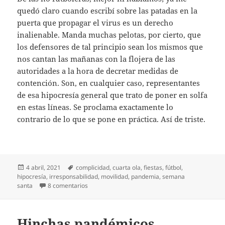
quedó claro cuando escribí sobre las patadas en la
puerta que propagar el virus es un derecho
inalienable. Manda muchas pelotas, por cierto, que
los defensores de tal principio sean los mismos que
nos cantan las mañanas con la flojera de las
autoridades a la hora de decretar medidas de
contención. Son, en cualquier caso, representantes
de esa hipocresía general que trato de poner en solfa
en estas líneas. Se proclama exactamente lo
contrario de lo que se pone en práctica. Así de triste.
Publicado
Etiquetas
4 abril, 2021
complicidad
,
cuarta ola
,
fiestas
,
fútbol
,
el
hipocresía
,
irresponsabilidad
,
movilidad
,
pandemia
,
semana
en Semana Santa salvada
santa
8 comentarios
Hinchas pandémicos