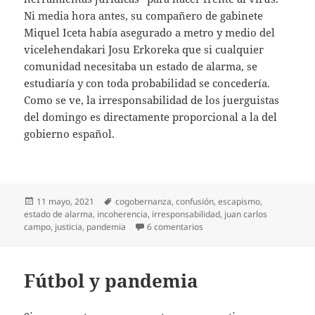
Ni media hora antes, su compañero de gabinete
Miquel Iceta había asegurado a metro y medio del
vicelehendakari Josu Erkoreka que si cualquier
comunidad necesitaba un estado de alarma, se
estudiaría y con toda probabilidad se concedería.
Como se ve, la irresponsabilidad de los juerguistas
del domingo es directamente proporcional a la del
gobierno español.
Publicado
Etiquetas
11 mayo, 2021
cogobernanza
,
confusión
,
escapismo
,
el
estado de alarma
,
incoherencia
,
irresponsabilidad
,
juan carlos
en Irresponsables con y sin 
campo
,
justicia
,
pandemia
6 comentarios
Fútbol y pandemia