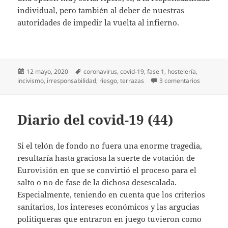
individual, pero también al deber de nuestras
autoridades de impedir la vuelta al infierno.
Publicado
Etiquetas
12 mayo, 2020
coronavirus
,
covid-19
,
fase 1
,
hostelería
,
el
en Diario 
incivismo
,
irresponsabilidad
,
riesgo
,
terrazas
3 comentarios
Diario del covid-19 (44)
Si el telón de fondo no fuera una enorme tragedia,
resultaría hasta graciosa la suerte de votación de
Eurovisión en que se convirtió el proceso para el
salto o no de fase de la dichosa desescalada.
Especialmente, teniendo en cuenta que los criterios
sanitarios, los intereses económicos y las argucias
politiqueras que entraron en juego tuvieron como