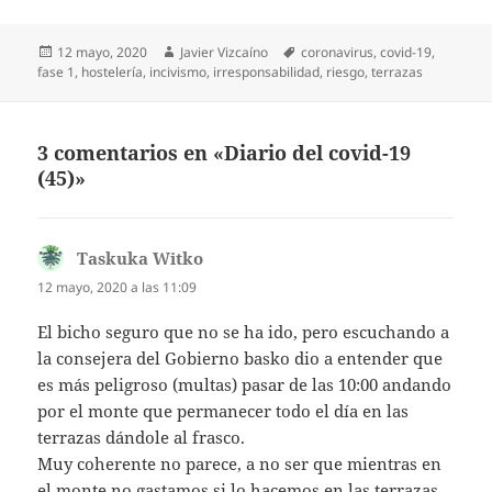
Publicado
Autor
Etiquetas
12 mayo, 2020
Javier Vizcaíno
coronavirus
,
covid-19
,
el
fase 1
,
hostelería
,
incivismo
,
irresponsabilidad
,
riesgo
,
terrazas
3 comentarios en «Diario del covid-19
(45)»
Taskuka Witko
dice:
12 mayo, 2020 a las 11:09
El bicho seguro que no se ha ido, pero escuchando a
la consejera del Gobierno basko dio a entender que
es más peligroso (multas) pasar de las 10:00 andando
por el monte que permanecer todo el día en las
terrazas dándole al frasco.
Muy coherente no parece, a no ser que mientras en
el monte no gastamos si lo hacemos en las terrazas.