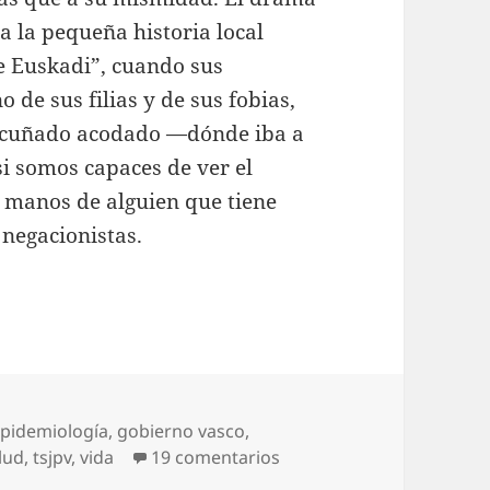
a la pequeña historia local
de Euskadi”, cuando sus
de sus filias y de sus fobias,
e cuñado acodado —dónde iba a
si somos capaces de ver el
manos de alguien que tiene
 negacionistas.
pidemiología
,
gobierno vasco
,
en Resquicios legales
lud
,
tsjpv
,
vida
19 comentarios