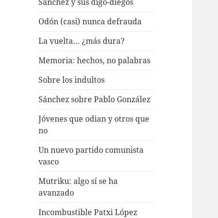
Sánchez y sus digo-diegos
Odón (casi) nunca defrauda
La vuelta… ¿más dura?
Memoria: hechos, no palabras
Sobre los indultos
Sánchez sobre Pablo González
Jóvenes que odian y otros que
no
Un nuevo partido comunista
vasco
Mutriku: algo sí se ha
avanzado
Incombustible Patxi López