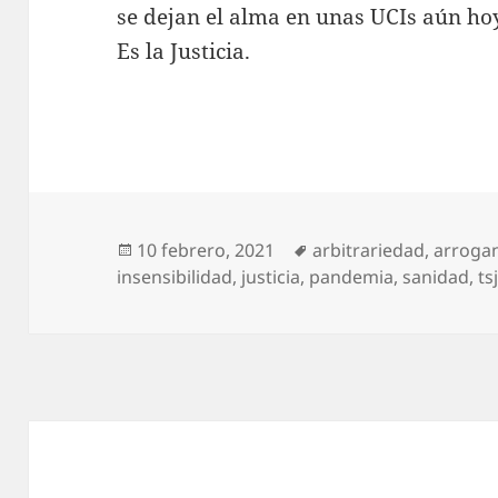
se dejan el alma en unas UCIs aún hoy
Es la Justicia.
Publicado
Etiquetas
10 febrero, 2021
arbitrariedad
,
arroga
el
insensibilidad
,
justicia
,
pandemia
,
sanidad
,
ts