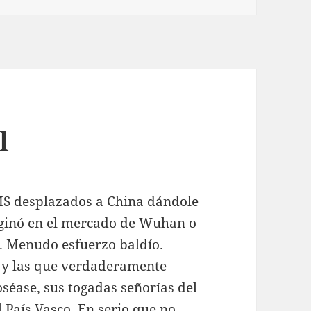
l
MS desplazados a China dándole
riginó en el mercado de Wuhan o
o. Menudo esfuerzo baldío.
 y las que verdaderamente
éase, sus togadas señorías del
l País Vasco. En serio que no