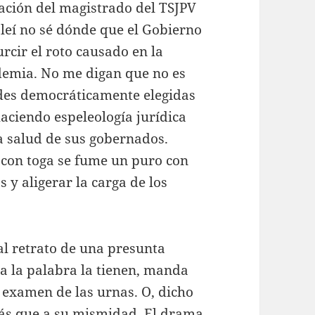
uación del magistrado del TSJPV
 leí no sé dónde que el Gobierno
rcir el roto causado en la
demia. No me digan que no es
dades democráticamente elegidas
aciendo espeleología jurídica
a salud de sus gobernados.
 con toga se fume un puro con
 y aligerar la carga de los
al retrato de una presunta
a la palabra la tienen, manda
l examen de las urnas. O, dicho
más que a su mismidad. El drama