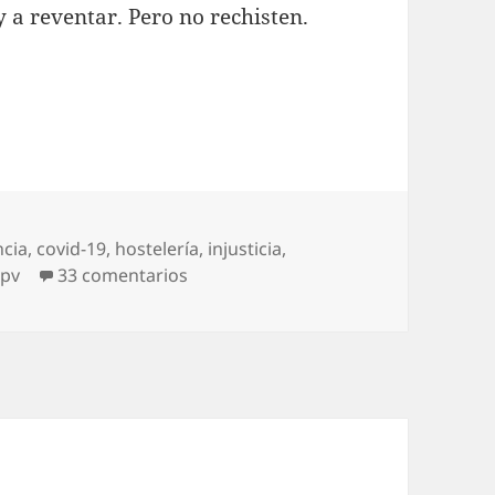
 a reventar. Pero no rechisten.
ncia
,
covid-19
,
hostelería
,
injusticia
,
en Pandemia judicial
jpv
33 comentarios