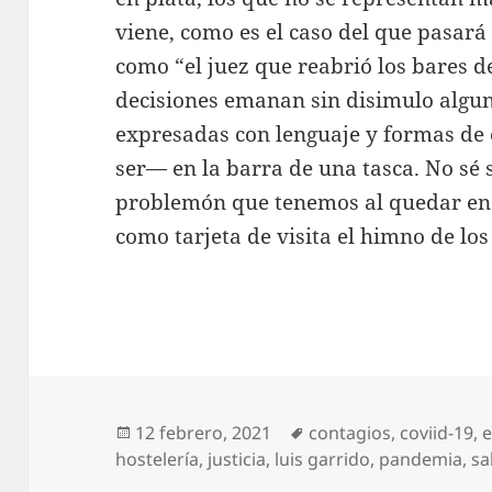
viene, como es el caso del que pasará 
como “el juez que reabrió los bares 
decisiones emanan sin disimulo alguno 
expresadas con lenguaje y formas d
ser— en la barra de una tasca. No sé 
problemón que tenemos al quedar en 
como tarjeta de visita el himno de los
Publicado
Etiquetas
12 febrero, 2021
contagios
,
coviid-19
,
e
el
hostelería
,
justicia
,
luis garrido
,
pandemia
,
sa