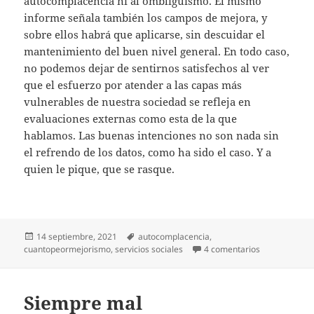
autocomplacencia ni al ombliguismo. El mismo
informe señala también los campos de mejora, y
sobre ellos habrá que aplicarse, sin descuidar el
mantenimiento del buen nivel general. En todo caso,
no podemos dejar de sentirnos satisfechos al ver
que el esfuerzo por atender a las capas más
vulnerables de nuestra sociedad se refleja en
evaluaciones externas como esta de la que
hablamos. Las buenas intenciones no son nada sin
el refrendo de los datos, como ha sido el caso. Y a
quien le pique, que se rasque.
Publicado
Etiquetas
14 septiembre, 2021
autocomplacencia
,
el
en Unos bueno
cuantopeormejorismo
,
servicios sociales
4 comentarios
Siempre mal