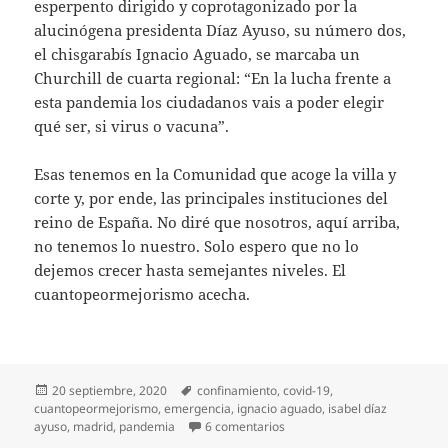
esperpento dirigido y coprotagonizado por la
alucinógena presidenta Díaz Ayuso, su número dos,
el chisgarabís Ignacio Aguado, se marcaba un
Churchill de cuarta regional: “En la lucha frente a
esta pandemia los ciudadanos vais a poder elegir
qué ser, si virus o vacuna”.
Esas tenemos en la Comunidad que acoge la villa y
corte y, por ende, las principales instituciones del
reino de España. No diré que nosotros, aquí arriba,
no tenemos lo nuestro. Solo espero que no lo
dejemos crecer hasta semejantes niveles. El
cuantopeormejorismo acecha.
Publicado
Etiquetas
20 septiembre, 2020
confinamiento
,
covid-19
,
el
cuantopeormejorismo
,
emergencia
,
ignacio aguado
,
isabel díaz
en Ahí te dejo Madrid
ayuso
,
madrid
,
pandemia
6 comentarios