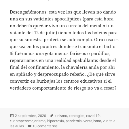
Desengañémonos: esta vez los que llevan no dando
una en sus vaticinios apocalípticos (para esta hora
no debería quedar vivo un currela del metal ni un
votante del 12 de julio) tienen todos los boletos para
que su siniestra profecía se autocumpla. Otra cosa es
que sea en los pupitres donde se transmita el bicho.
Si fuéramos una gota menos fariseos o pardillos,
repararíamos en una realidad apabullante: desde el
final del confinamiento, la chavalería anda por ahí
en apiñado y despreocupado rebaño. ¿De qué sirve
convertir en burbujas los centros educativos si el
verdadero comportamiento de riesgo no va a cesar?
Publicado
Etiquetas
2 septiembre, 2020
cinismo
,
contagios
,
covid-19
,
el
cuantopeormejorismo
,
hipocresía
,
pandemia
,
ventajismo
,
vuelta a
en Diario de la segunda ola (2)
las aulas
10 comentarios