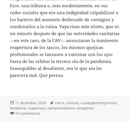
foco, una tribuna o, más modestamente, en sus
redes sociales que era una indignidad culpabilizar a
los bareros del aumento desbocado de contagios y
condenarlos a la ruina. Vaya risas más tristes, que ni
un minuto después de que las autoridades sanitarias
—en este caso, de la CAV— anunciaran la inminente
reapertura de los tascos, los mismos quejicas
profesionales se lanzasen a vaticinar con los ojos
fuera de las órbitas la tercera ola de la pandemia.
Inasequibles al desaliento, sea lo que sea les
parecerá mal. Qué pereza.
Publicado
Etiquetas
11 diciembre, 2020
cierre
,
cinismo
,
cuantopeormejorismo
,
el
hostelería
,
reapertura
,
siempremalismo
,
ventajismo
en Siempre mal
16 comentarios