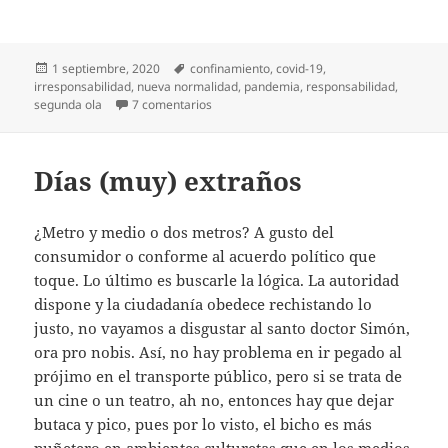
Publicado
Etiquetas
1 septiembre, 2020
confinamiento
,
covid-19
,
el
irresponsabilidad
,
nueva normalidad
,
pandemia
,
responsabilidad
,
en Diario de la segunda ola
segunda ola
7 comentarios
Días (muy) extraños
¿Metro y medio o dos metros? A gusto del
consumidor o conforme al acuerdo político que
toque. Lo último es buscarle la lógica. La autoridad
dispone y la ciudadanía obedece rechistando lo
justo, no vayamos a disgustar al santo doctor Simón,
ora pro nobis. Así, no hay problema en ir pegado al
prójimo en el transporte público, pero si se trata de
un cine o un teatro, ah no, entonces hay que dejar
butaca y pico, pues por lo visto, el bicho es más
puñetero en ambientes culturetas que en los medios