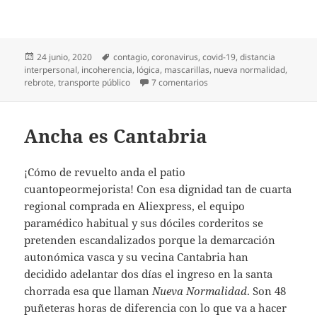
Publicado
Etiquetas
24 junio, 2020
contagio
,
coronavirus
,
covid-19
,
distancia
el
interpersonal
,
incoherencia
,
lógica
,
mascarillas
,
nueva normalidad
,
en Días (muy) extraños
rebrote
,
transporte público
7 comentarios
Ancha es Cantabria
¡Cómo de revuelto anda el patio
cuantopeormejorista! Con esa dignidad tan de cuarta
regional comprada en Aliexpress, el equipo
paramédico habitual y sus dóciles corderitos se
pretenden escandalizados porque la demarcación
autonómica vasca y su vecina Cantabria han
decidido adelantar dos días el ingreso en la santa
chorrada esa que llaman
Nueva Normalidad
. Son 48
puñeteras horas de diferencia con lo que va a hacer