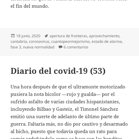
el fin del mundo.
Publicado
Etiquetas
18 junio, 2020
apertura de fronteras
,
aprovechamiento
,
el
cantabria
,
coronavirus
,
cuantopeormejorismo
,
estado de alarma
,
en Ancha es Cantabria
fase 3
,
nueva normalidad
6 comentarios
Diario del covid-19 (53)
Una hora después de que el ultramonte motorizado
pusiera la nota bicolor —rojo y gualda— por el
sufrido asfalto de varias ciudades hispanistaníes,
incluyendo Bilbao y Gasteiz, el Timonel Sánchez
emitió una suerte de adelanto de último parte de
guerra. Faltaría más, no dio por cautivo y desarmado
al bicho, puesto que todavía queda un rato para
seguir ordeñándolo como se hace con las benditas