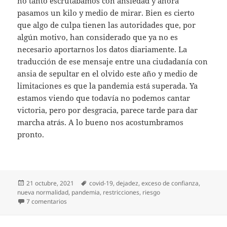
no tanto escrutábamos con ansiedad y ahora
pasamos un kilo y medio de mirar. Bien es cierto
que algo de culpa tienen las autoridades que, por
algún motivo, han considerado que ya no es
necesario aportarnos los datos diariamente. La
traducción de ese mensaje entre una ciudadanía con
ansia de sepultar en el olvido este año y medio de
limitaciones es que la pandemia está superada. Ya
estamos viendo que todavía no podemos cantar
victoria, pero por desgracia, parece tarde para dar
marcha atrás. A lo bueno nos acostumbramos
pronto.
Publicado
Etiquetas
21 octubre, 2021
covid-19
,
dejadez
,
exceso de confianza
,
el
nueva normalidad
,
pandemia
,
restricciones
,
riesgo
en ¿Pandemia? ¿Qué pandemia?
7 comentarios