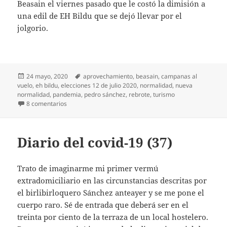
Beasain el viernes pasado que le costó la dimisión a
una edil de EH Bildu que se dejó llevar por el
jolgorio.
Publicado
Etiquetas
24 mayo, 2020
aprovechamiento
,
beasain
,
campanas al
el
vuelo
,
eh bildu
,
elecciones 12 de julio 2020
,
normalidad
,
nueva
normalidad
,
pandemia
,
pedro sánchez
,
rebrote
,
turismo
en Diario del covid-19 (53)
8 comentarios
Diario del covid-19 (37)
Trato de imaginarme mi primer vermú
extradomiciliario en las circunstancias descritas por
el birlibirloquero Sánchez anteayer y se me pone el
cuerpo raro. Sé de entrada que deberá ser en el
treinta por ciento de la terraza de un local hostelero.