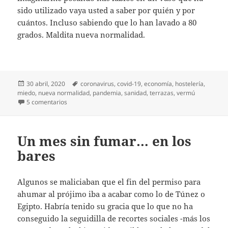
sido utilizado vaya usted a saber por quién y por
cuántos. Incluso sabiendo que lo han lavado a 80
grados. Maldita nueva normalidad.
Publicado
Etiquetas
30 abril, 2020
coronavirus
,
covid-19
,
economía
,
hostelería
,
el
miedo
,
nueva normalidad
,
pandemia
,
sanidad
,
terrazas
,
vermú
en Diario del covid-19 (37)
5 comentarios
Un mes sin fumar… en los
bares
Algunos se maliciaban que el fin del permiso para
ahumar al prójimo iba a acabar como lo de Túnez o
Egipto. Habría tenido su gracia que lo que no ha
conseguido la seguidilla de recortes sociales -más los