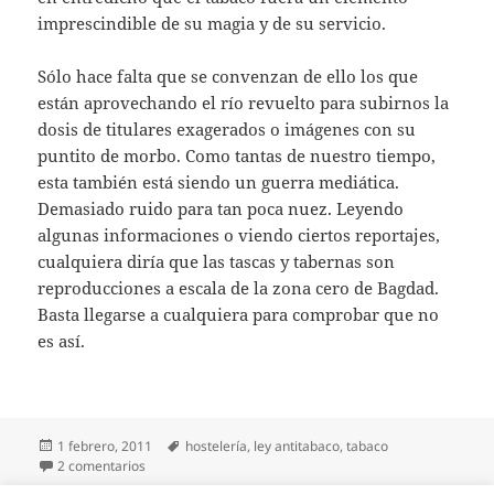
imprescindible de su magia y de su servicio.
Sólo hace falta que se convenzan de ello los que
están aprovechando el río revuelto para subirnos la
dosis de titulares exagerados o imágenes con su
puntito de morbo. Como tantas de nuestro tiempo,
esta también está siendo un guerra mediática.
Demasiado ruido para tan poca nuez. Leyendo
algunas informaciones o viendo ciertos reportajes,
cualquiera diría que las tascas y tabernas son
reproducciones a escala de la zona cero de Bagdad.
Basta llegarse a cualquiera para comprobar que no
es así.
Publicado
Etiquetas
1 febrero, 2011
hostelería
,
ley antitabaco
,
tabaco
el
en Un mes sin fumar… en los bares
2 comentarios