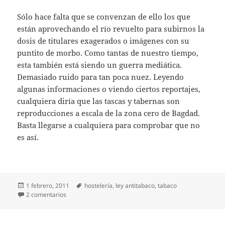
Sólo hace falta que se convenzan de ello los que
están aprovechando el río revuelto para subirnos la
dosis de titulares exagerados o imágenes con su
puntito de morbo. Como tantas de nuestro tiempo,
esta también está siendo un guerra mediática.
Demasiado ruido para tan poca nuez. Leyendo
algunas informaciones o viendo ciertos reportajes,
cualquiera diría que las tascas y tabernas son
reproducciones a escala de la zona cero de Bagdad.
Basta llegarse a cualquiera para comprobar que no
es así.
Publicado
Etiquetas
1 febrero, 2011
hostelería
,
ley antitabaco
,
tabaco
el
en Un mes sin fumar… en los bares
2 comentarios