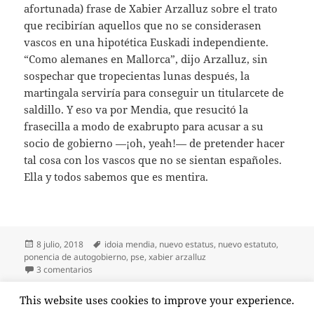
afortunada) frase de Xabier Arzalluz sobre el trato
que recibirían aquellos que no se considerasen
vascos en una hipotética Euskadi independiente.
“Como alemanes en Mallorca”, dijo Arzalluz, sin
sospechar que tropecientas lunas después, la
martingala serviría para conseguir un titularcete de
saldillo. Y eso va por Mendia, que resucitó la
frasecilla a modo de exabrupto para acusar a su
socio de gobierno —¡oh, yeah!— de pretender hacer
tal cosa con los vascos que no se sientan españoles.
Ella y todos sabemos que es mentira.
Publicado
Etiquetas
8 julio, 2018
idoia mendia
,
nuevo estatus
,
nuevo estatuto
,
el
ponencia de autogobierno
,
pse
,
xabier arzalluz
en Como alemanes en Mallorca
3 comentarios
Paginación
This website uses cookies to improve your experience.
PÁGINA
1
de