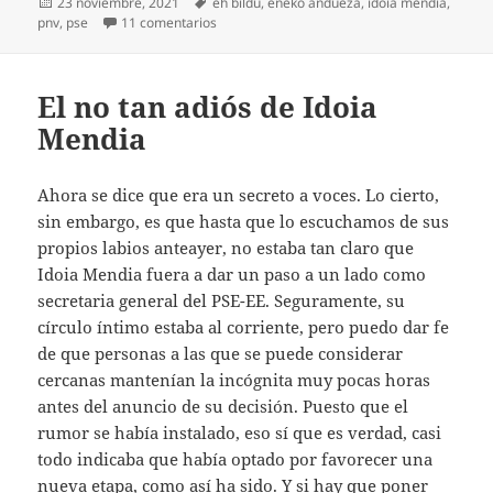
Publicado
Etiquetas
23 noviembre, 2021
eh bildu
,
eneko andueza
,
idoia mendia
,
el
en ¿De dónde ha vuelto el PSE?
pnv
,
pse
11 comentarios
El no tan adiós de Idoia
Mendia
Ahora se dice que era un secreto a voces. Lo cierto,
sin embargo, es que hasta que lo escuchamos de sus
propios labios anteayer, no estaba tan claro que
Idoia Mendia fuera a dar un paso a un lado como
secretaria general del PSE-EE. Seguramente, su
círculo íntimo estaba al corriente, pero puedo dar fe
de que personas a las que se puede considerar
cercanas mantenían la incógnita muy pocas horas
antes del anuncio de su decisión. Puesto que el
rumor se había instalado, eso sí que es verdad, casi
todo indicaba que había optado por favorecer una
nueva etapa, como así ha sido. Y si hay que poner