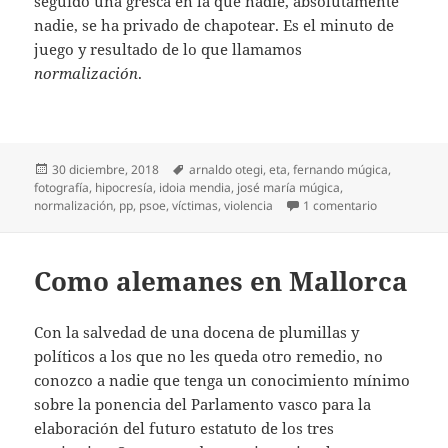
seguido una gresca en la que nadie, absolutamente
nadie, se ha privado de chapotear. Es el minuto de
juego y resultado de lo que llamamos
normalización
.
Publicado
Etiquetas
30 diciembre, 2018
arnaldo otegi
,
eta
,
fernando múgica
,
el
fotografía
,
hipocresía
,
idoia mendia
,
josé maría múgica
,
en Tantas fo
normalización
,
pp
,
psoe
,
víctimas
,
violencia
1 comentario
Como alemanes en Mallorca
Con la salvedad de una docena de plumillas y
políticos a los que no les queda otro remedio, no
conozco a nadie que tenga un conocimiento mínimo
sobre la ponencia del Parlamento vasco para la
elaboración del futuro estatuto de los tres