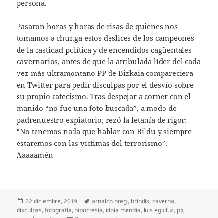
persona.
Pasaron horas y horas de risas de quienes nos
tomamos a chunga estos deslices de los campeones
de la castidad política y de encendidos cagüentales
cavernarios, antes de que la atribulada líder del cada
vez más ultramontano PP de Bizkaia compareciera
en Twitter para pedir disculpas por el desvío sobre
su propio catecismo. Tras despejar a córner con el
manido “no fue una foto buscada”, a modo de
padrenuestro expiatorio, rezó la letanía de rigor:
“No tenemos nada que hablar con Bildu y siempre
estaremos con las víctimas del terrorismo”.
Aaaaamén.
Publicado
Etiquetas
22 diciembre, 2019
arnaldo otegi
,
brindis
,
caverna
,
el
disculpas
,
fotografía
,
hipocresía
,
idoia mendia
,
luis eguiluz
,
pp
,