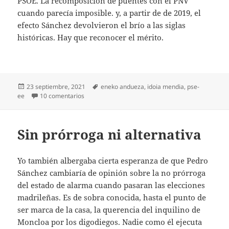
PSOE. La recomposición de puentes con el PNV
cuando parecía imposible. y, a partir de de 2019, el
efecto Sánchez devolvieron el brío a las siglas
históricas. Hay que reconocer el mérito.
Publicado
Etiquetas
23 septiembre, 2021
eneko andueza
,
idoia mendia
,
pse-
el
en El no tan adiós de Idoia Mendia
ee
10 comentarios
Sin prórroga ni alternativa
Yo también albergaba cierta esperanza de que Pedro
Sánchez cambiaría de opinión sobre la no prórroga
del estado de alarma cuando pasaran las elecciones
madrileñas. Es de sobra conocida, hasta el punto de
ser marca de la casa, la querencia del inquilino de
Moncloa por los digodiegos. Nadie como él ejecuta