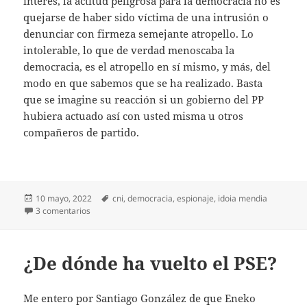
interés, la actitud peligrosa para la democracia no es
quejarse de haber sido víctima de una intrusión o
denunciar con firmeza semejante atropello. Lo
intolerable, lo que de verdad menoscaba la
democracia, es el atropello en sí mismo, y más, del
modo en que sabemos que se ha realizado. Basta
que se imagine su reacción si un gobierno del PP
hubiera actuado así con usted misma u otros
compañeros de partido.
Publicado
Etiquetas
10 mayo, 2022
cni
,
democracia
,
espionaje
,
idoia mendia
el
en Lo grave de verdad es espiar
3 comentarios
¿De dónde ha vuelto el PSE?
Me entero por Santiago González de que Eneko