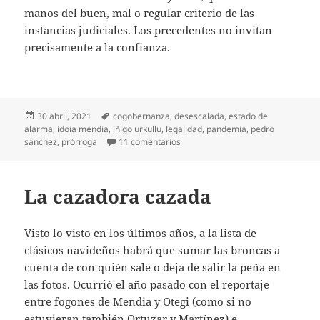
manos del buen, mal o regular criterio de las
instancias judiciales. Los precedentes no invitan
precisamente a la confianza.
Publicado
Etiquetas
30 abril, 2021
cogobernanza
,
desescalada
,
estado de
el
alarma
,
idoia mendia
,
iñigo urkullu
,
legalidad
,
pandemia
,
pedro
en Sin prórroga ni alternativa
sánchez
,
prórroga
11 comentarios
La cazadora cazada
Visto lo visto en los últimos años, a la lista de
clásicos navideños habrá que sumar las broncas a
cuenta de con quién sale o deja de salir la peña en
las fotos. Ocurrió el año pasado con el reportaje
entre fogones de Mendia y Otegi (como si no
estuvieran también Ortuzar y Martínez) e