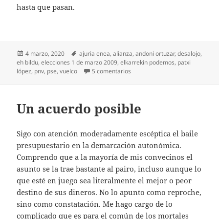
hasta que pasan.
Publicado
Etiquetas
4 marzo, 2020
ajuria enea
,
alianza
,
andoni ortuzar
,
desalojo
,
el
eh bildu
,
elecciones 1 de marzo 2009
,
elkarrekin podemos
,
patxi
en Nada es imposible
lópez
,
pnv
,
pse
,
vuelco
5 comentarios
Un acuerdo posible
Sigo con atención moderadamente escéptica el baile
presupuestario en la demarcación autonómica.
Comprendo que a la mayoría de mis convecinos el
asunto se la trae bastante al pairo, incluso aunque lo
que esté en juego sea literalmente el mejor o peor
destino de sus dineros. No lo apunto como reproche,
sino como constatación. Me hago cargo de lo
complicado que es para el común de los mortales