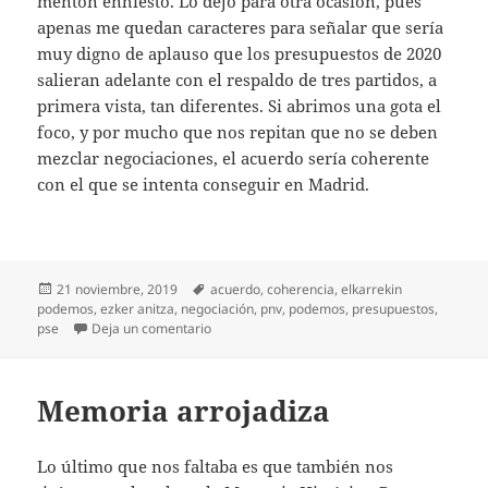
mentón enhiesto. Lo dejo para otra ocasión, pues
apenas me quedan caracteres para señalar que sería
muy digno de aplauso que los presupuestos de 2020
salieran adelante con el respaldo de tres partidos, a
primera vista, tan diferentes. Si abrimos una gota el
foco, y por mucho que nos repitan que no se deben
mezclar negociaciones, el acuerdo sería coherente
con el que se intenta conseguir en Madrid.
Publicado
Etiquetas
21 noviembre, 2019
acuerdo
,
coherencia
,
elkarrekin
el
podemos
,
ezker anitza
,
negociación
,
pnv
,
podemos
,
presupuestos
,
en Un acuerdo posible
pse
Deja un comentario
Memoria arrojadiza
Lo último que nos faltaba es que también nos