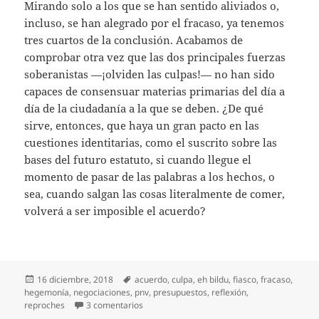
Mirando solo a los que se han sentido aliviados o,
incluso, se han alegrado por el fracaso, ya tenemos
tres cuartos de la conclusión. Acabamos de
comprobar otra vez que las dos principales fuerzas
soberanistas —¡olviden las culpas!— no han sido
capaces de consensuar materias primarias del día a
día de la ciudadanía a la que se deben. ¿De qué
sirve, entonces, que haya un gran pacto en las
cuestiones identitarias, como el suscrito sobre las
bases del futuro estatuto, si cuando llegue el
momento de pasar de las palabras a los hechos, o
sea, cuando salgan las cosas literalmente de comer,
volverá a ser imposible el acuerdo?
Publicado
Etiquetas
16 diciembre, 2018
acuerdo
,
culpa
,
eh bildu
,
fiasco
,
fracaso
,
el
hegemonía
,
negociaciones
,
pnv
,
presupuestos
,
reflexión
,
en Después del fiasco
reproches
3 comentarios