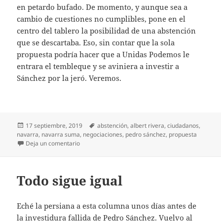
en petardo bufado. De momento, y aunque sea a
cambio de cuestiones no cumplibles, pone en el
centro del tablero la posibilidad de una abstención
que se descartaba. Eso, sin contar que la sola
propuesta podría hacer que a Unidas Podemos le
entrara el tembleque y se aviniera a investir a
Sánchez por la jeró. Veremos.
Publicado
Etiquetas
17 septiembre, 2019
abstención
,
albert rivera
,
ciudadanos
,
el
navarra
,
navarra suma
,
negociaciones
,
pedro sánchez
,
propuesta
en Y dos huevos duros
Deja un comentario
Todo sigue igual
Eché la persiana a esta columna unos días antes de
la investidura fallida de Pedro Sánchez. Vuelvo al