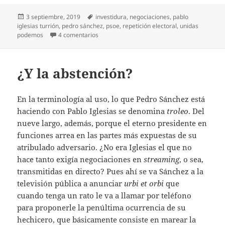
Publicado
Etiquetas
3 septiembre, 2019
investidura
,
negociaciones
,
pablo
el
iglesias turrión
,
pedro sánchez
,
psoe
,
repetición electoral
,
unidas
en Todo sigue igual
podemos
4 comentarios
¿Y la abstención?
En la terminología al uso, lo que Pedro Sánchez está
haciendo con Pablo Iglesias se denomina
troleo
. Del
nueve largo, además, porque el eterno presidente en
funciones arrea en las partes más expuestas de su
atribulado adversario. ¿No era Iglesias el que no
hace tanto exigía negociaciones en
streaming
, o sea,
transmitidas en directo? Pues ahí se va Sánchez a la
televisión pública a anunciar
urbi et orbi
que
cuando tenga un rato le va a llamar por teléfono
para proponerle la penúltima ocurrencia de su
hechicero, que básicamente consiste en marear la