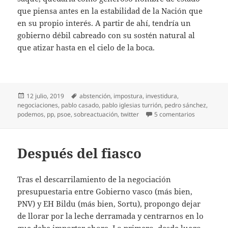
que piensa antes en la estabilidad de la Nación que
en su propio interés. A partir de ahí, tendría un
gobierno débil cabreado con su sostén natural al
que atizar hasta en el cielo de la boca.
Publicado
Etiquetas
12 julio, 2019
abstención
,
impostura
,
investidura
,
el
negociaciones
,
pablo casado
,
pablo iglesias turrión
,
pedro sánchez
,
en ¿Y la ab
podemos
,
pp
,
psoe
,
sobreactuación
,
twitter
5 comentarios
Después del fiasco
Tras el descarrilamiento de la negociación
presupuestaria entre Gobierno vasco (más bien,
PNV) y EH Bildu (más bien, Sortu), propongo dejar
de llorar por la leche derramada y centrarnos en lo
que debe importar ahora. Lo primero, desde luego,