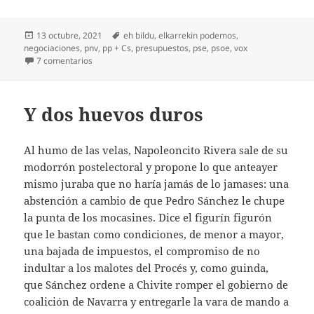
Publicado
Etiquetas
13 octubre, 2021
eh bildu
,
elkarrekin podemos
,
el
negociaciones
,
pnv
,
pp + Cs
,
presupuestos
,
pse
,
psoe
,
vox
en Negociaciones presupuestarias
7 comentarios
Y dos huevos duros
Al humo de las velas, Napoleoncito Rivera sale de su
modorrón postelectoral y propone lo que anteayer
mismo juraba que no haría jamás de lo jamases: una
abstención a cambio de que Pedro Sánchez le chupe
la punta de los mocasines. Dice el figurín figurón
que le bastan como condiciones, de menor a mayor,
una bajada de impuestos, el compromiso de no
indultar a los malotes del Procés y, como guinda,
que Sánchez ordene a Chivite romper el gobierno de
coalición de Navarra y entregarle la vara de mando a