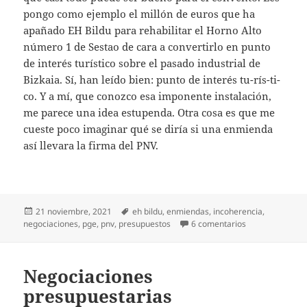
pongo como ejemplo el millón de euros que ha
apañado EH Bildu para rehabilitar el Horno Alto
número 1 de Sestao de cara a convertirlo en punto
de interés turístico sobre el pasado industrial de
Bizkaia. Sí, han leído bien: punto de interés tu-rís-ti-
co. Y a mí, que conozco esa imponente instalación,
me parece una idea estupenda. Otra cosa es que me
cueste poco imaginar qué se diría si una enmienda
así llevara la firma del PNV.
Publicado
Etiquetas
21 noviembre, 2021
eh bildu
,
enmiendas
,
incoherencia
,
el
en La enmienda 
negociaciones
,
pge
,
pnv
,
presupuestos
6 comentarios
Negociaciones
presupuestarias