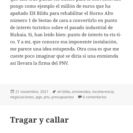
pongo como ejemplo el millón de euros que ha
apañado EH Bildu para rehabilitar el Horno Alto
número 1 de Sestao de cara a convertirlo en punto
de interés turístico sobre el pasado industrial de
Bizkaia. Sí, han leído bien: punto de interés tu-rís-ti-
co. Y a mí, que conozco esa imponente instalación,
me parece una idea estupenda. Otra cosa es que me
cueste poco imaginar qué se diría si una enmienda
así llevara la firma del PNV.
Publicado
Etiquetas
21 noviembre, 2021
eh bildu
,
enmiendas
,
incoherencia
,
el
en La enmienda 
negociaciones
,
pge
,
pnv
,
presupuestos
6 comentarios
Tragar y callar