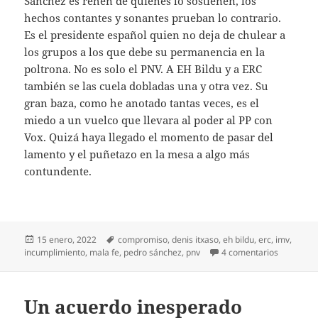
Sánchez es rehén de quienes lo sostienen, los
hechos contantes y sonantes prueban lo contrario.
Es el presidente español quien no deja de chulear a
los grupos a los que debe su permanencia en la
poltrona. No es solo el PNV. A EH Bildu y a ERC
también se las cuela dobladas una y otra vez. Su
gran baza, como he anotado tantas veces, es el
miedo a un vuelco que llevara al poder al PP con
Vox. Quizá haya llegado el momento de pasar del
lamento y el puñetazo en la mesa a algo más
contundente.
Publicado
Etiquetas
15 enero, 2022
compromiso
,
denis itxaso
,
eh bildu
,
erc
,
imv
,
el
en Sánche
incumplimiento
,
mala fe
,
pedro sánchez
,
pnv
4 comentarios
Un acuerdo inesperado