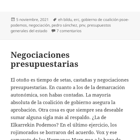
Publicado
Etiquetas
5 noviembre, 2021
eh bildu
,
erc
,
gobierno de coalición psoe-
el
podemos
,
negociación
,
pedro sánchez
,
pnv
,
presupuestos
en Apechugar con Sánchez
generales del estado
7 comentarios
Negociaciones
presupuestarias
El otoño es tiempo de setas, castañas y negociaciones
presupuestarias. En cuanto a los de la demarcación
autonómica, son habas contadas. La mayoría
absoluta de la coalición de gobierno asegura la
aprobación. Otra cosa es que siempre sea deseable
sumar alguna sigla más al respaldo. ¿La de
Elkarrekin Podemos? En el último ejercicio, los
rojimorados se borraron del acuerdo. Vox y ese
camarote de los Hermanos Marx que a la hora de