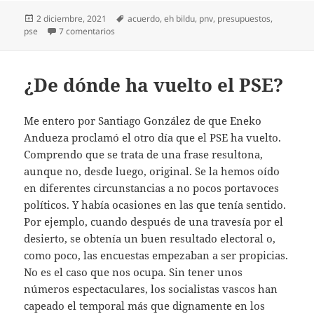
Publicado
Etiquetas
2 diciembre, 2021
acuerdo
,
eh bildu
,
pnv
,
presupuestos
,
el
en Un acuerdo inesperado
pse
7 comentarios
¿De dónde ha vuelto el PSE?
Me entero por Santiago González de que Eneko
Andueza proclamó el otro día que el PSE ha vuelto.
Comprendo que se trata de una frase resultona,
aunque no, desde luego, original. Se la hemos oído
en diferentes circunstancias a no pocos portavoces
políticos. Y había ocasiones en las que tenía sentido.
Por ejemplo, cuando después de una travesía por el
desierto, se obtenía un buen resultado electoral o,
como poco, las encuestas empezaban a ser propicias.
No es el caso que nos ocupa. Sin tener unos
números espectaculares, los socialistas vascos han
capeado el temporal más que dignamente en los