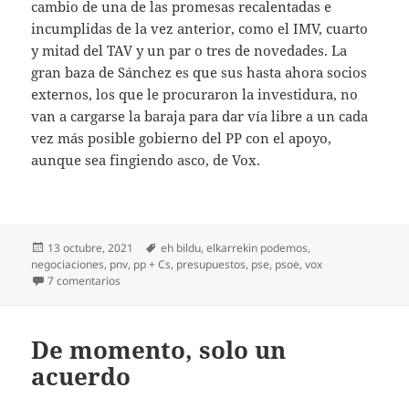
cambio de una de las promesas recalentadas e
incumplidas de la vez anterior, como el IMV, cuarto
y mitad del TAV y un par o tres de novedades. La
gran baza de Sánchez es que sus hasta ahora socios
externos, los que le procuraron la investidura, no
van a cargarse la baraja para dar vía libre a un cada
vez más posible gobierno del PP con el apoyo,
aunque sea fingiendo asco, de Vox.
Publicado
Etiquetas
13 octubre, 2021
eh bildu
,
elkarrekin podemos
,
el
negociaciones
,
pnv
,
pp + Cs
,
presupuestos
,
pse
,
psoe
,
vox
en Negociaciones presupuestarias
7 comentarios
De momento, solo un
acuerdo