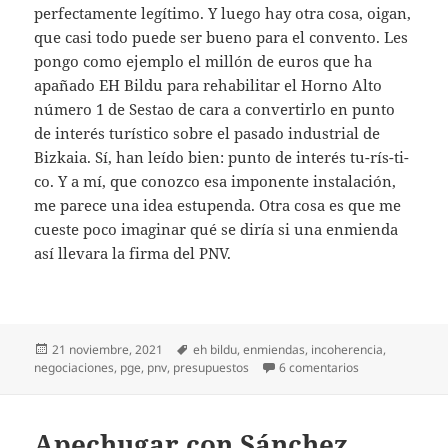
perfectamente legítimo. Y luego hay otra cosa, oigan,
que casi todo puede ser bueno para el convento. Les
pongo como ejemplo el millón de euros que ha
apañado EH Bildu para rehabilitar el Horno Alto
número 1 de Sestao de cara a convertirlo en punto
de interés turístico sobre el pasado industrial de
Bizkaia. Sí, han leído bien: punto de interés tu-rís-ti-
co. Y a mí, que conozco esa imponente instalación,
me parece una idea estupenda. Otra cosa es que me
cueste poco imaginar qué se diría si una enmienda
así llevara la firma del PNV.
Publicado
Etiquetas
21 noviembre, 2021
eh bildu
,
enmiendas
,
incoherencia
,
el
en La enmienda 
negociaciones
,
pge
,
pnv
,
presupuestos
6 comentarios
Apechugar con Sánchez