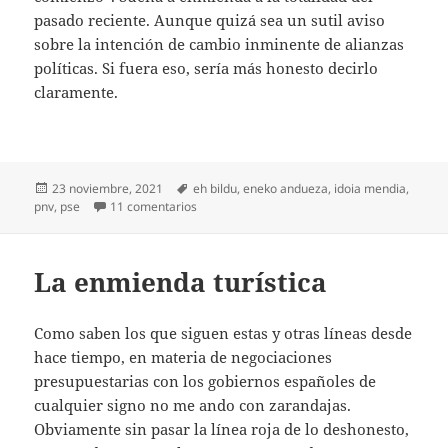
pasado reciente. Aunque quizá sea un sutil aviso
sobre la intención de cambio inminente de alianzas
políticas. Si fuera eso, sería más honesto decirlo
claramente.
Publicado
Etiquetas
23 noviembre, 2021
eh bildu
,
eneko andueza
,
idoia mendia
,
el
en ¿De dónde ha vuelto el PSE?
pnv
,
pse
11 comentarios
La enmienda turística
Como saben los que siguen estas y otras líneas desde
hace tiempo, en materia de negociaciones
presupuestarias con los gobiernos españoles de
cualquier signo no me ando con zarandajas.
Obviamente sin pasar la línea roja de lo deshonesto,