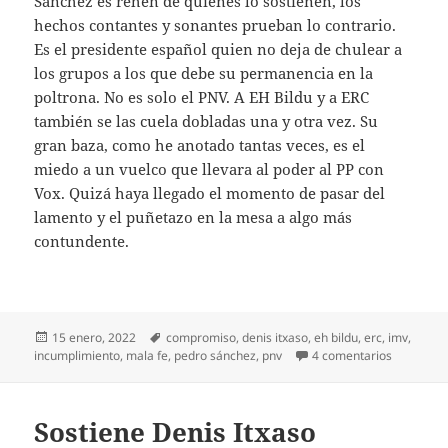
Sánchez es rehén de quienes lo sostienen, los
hechos contantes y sonantes prueban lo contrario.
Es el presidente español quien no deja de chulear a
los grupos a los que debe su permanencia en la
poltrona. No es solo el PNV. A EH Bildu y a ERC
también se las cuela dobladas una y otra vez. Su
gran baza, como he anotado tantas veces, es el
miedo a un vuelco que llevara al poder al PP con
Vox. Quizá haya llegado el momento de pasar del
lamento y el puñetazo en la mesa a algo más
contundente.
Publicado
Etiquetas
15 enero, 2022
compromiso
,
denis itxaso
,
eh bildu
,
erc
,
imv
,
el
en Sánche
incumplimiento
,
mala fe
,
pedro sánchez
,
pnv
4 comentarios
Sostiene Denis Itxaso