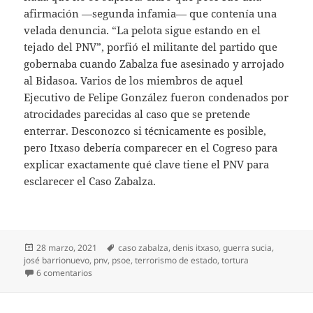
afirmación —segunda infamia— que contenía una
velada denuncia. “La pelota sigue estando en el
tejado del PNV”, porfió el militante del partido que
gobernaba cuando Zabalza fue asesinado y arrojado
al Bidasoa. Varios de los miembros de aquel
Ejecutivo de Felipe González fueron condenados por
atrocidades parecidas al caso que se pretende
enterrar. Desconozco si técnicamente es posible,
pero Itxaso debería comparecer en el Cogreso para
explicar exactamente qué clave tiene el PNV para
esclarecer el Caso Zabalza.
Publicado
Etiquetas
28 marzo, 2021
caso zabalza
,
denis itxaso
,
guerra sucia
,
el
josé barrionuevo
,
pnv
,
psoe
,
terrorismo de estado
,
tortura
en Sostiene Denis Itxaso
6 comentarios