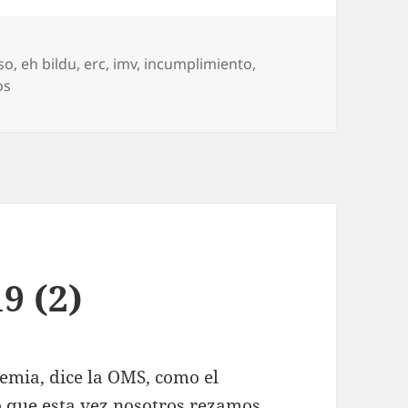
aso
,
eh bildu
,
erc
,
imv
,
incumplimiento
,
en Sánchez cumple incumpliendo
os
9 (2)
emia, dice la OMS, como el
lo que esta vez nosotros rezamos