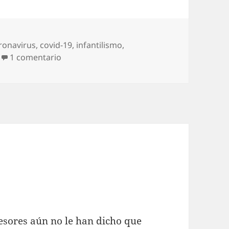
ronavirus
,
covid-19
,
infantilismo
,
en Diario del covid-19 (2)
1 comentario
esores aún no le han dicho que