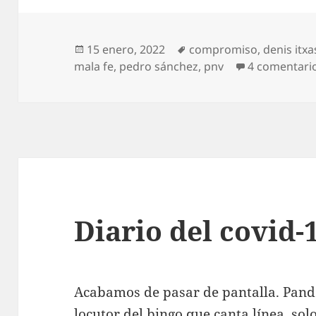
Publicado
Etiquetas
15 enero, 2022
compromiso
,
denis itx
el
mala fe
,
pedro sánchez
,
pnv
4 comentari
Diario del covid-1
Acabamos de pasar de pantalla. Pand
locutor del bingo que canta línea, so