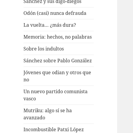
Sánchez y sus digo-diegos
Odón (casi) nunca defrauda
La vuelta… ¿más dura?
Memoria: hechos, no palabras
Sobre los indultos
Sánchez sobre Pablo González
Jóvenes que odian y otros que
no
Un nuevo partido comunista
vasco
Mutriku: algo sí se ha
avanzado
Incombustible Patxi López