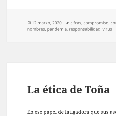
Publicado
Etiquetas
12 marzo, 2020
cifras
,
compromiso
,
co
el
nombres
,
pandemia
,
responsabilidad
,
virus
La ética de Toña
En ese papel de latigadora que sus as