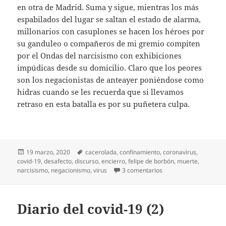
en otra de Madrid. Suma y sigue, mientras los más
espabilados del lugar se saltan el estado de alarma,
millonarios con casuplones se hacen los héroes por
su ganduleo o compañeros de mi gremio compiten
por el Ondas del narcisismo con exhibiciones
impúdicas desde su domicilio. Claro que los peores
son los negacionistas de anteayer poniéndose como
hidras cuando se les recuerda que si llevamos
retraso en esta batalla es por su puñetera culpa.
Publicado
Etiquetas
19 marzo, 2020
cacerolada
,
confinamiento
,
coronavirus
,
el
covid-19
,
desafecto
,
discurso
,
encierro
,
felipe de borbón
,
muerte
,
en Diario del covid-19 
narcisismo
,
negacionismo
,
virus
3 comentarios
Diario del covid-19 (2)