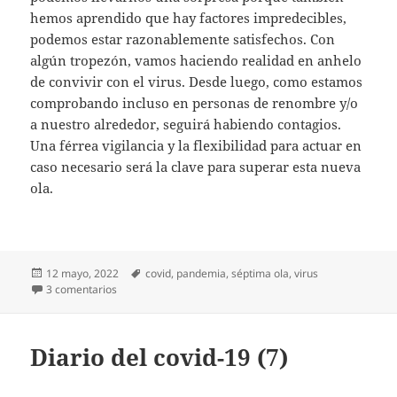
hemos aprendido que hay factores impredecibles,
podemos estar razonablemente satisfechos. Con
algún tropezón, vamos haciendo realidad en anhelo
de convivir con el virus. Desde luego, como estamos
comprobando incluso en personas de renombre y/o
a nuestro alrededor, seguirá habiendo contagios.
Una férrea vigilancia y la flexibilidad para actuar en
caso necesario será la clave para superar esta nueva
ola.
Publicado
Etiquetas
12 mayo, 2022
covid
,
pandemia
,
séptima ola
,
virus
el
en Vamos a por la séptima
3 comentarios
Diario del covid-19 (7)