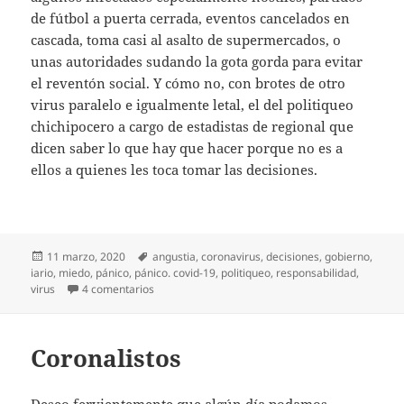
de fútbol a puerta cerrada, eventos cancelados en
cascada, toma casi al asalto de supermercados, o
unas autoridades sudando la gota gorda para evitar
el reventón social. Y cómo no, con brotes de otro
virus paralelo e igualmente letal, el del politiqueo
chichipocero a cargo de estadistas de regional que
dicen saber lo que hay que hacer porque no es a
ellos a quienes les toca tomar las decisiones.
Publicado
Etiquetas
11 marzo, 2020
angustia
,
coronavirus
,
decisiones
,
gobierno
,
el
iario
,
miedo
,
pánico
,
pánico. covid-19
,
politiqueo
,
responsabilidad
,
en Diario del Covid-19 (1)
virus
4 comentarios
Coronalistos
Deseo fervientemente que algún día podamos