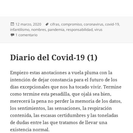
Publicado
Etiquetas
12 marzo, 2020
cifras
,
compromiso
,
coronavirus
,
covid-19
,
el
infantilismo
,
nombres
,
pandemia
,
responsabilidad
,
virus
en Diario del covid-19 (2)
1 comentario
Diario del Covid-19 (1)
Empiezo estas anotaciones a vuela pluma con la
intención de dejar constancia para el futuro de los
días excepcionales que nos ha tocado vivir. Termine
como termine esta pesadilla, que ojalá sea bien,
merecerá la pena no perder la memoria de los datos,
los sentimientos, las sensaciones, la respiración
contenida, las escasas certidumbres y las toneladas
de dudas entre las que tratamos de llevar una
existencia normal.