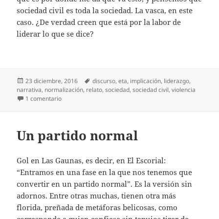
sociedad civil es toda la sociedad. La vasca, en este
caso. ¿De verdad creen que está por la labor de
liderar lo que se dice?
Publicado
Etiquetas
23 diciembre, 2016
discurso
,
eta
,
implicación
,
liderazgo
,
el
narrativa
,
normalización
,
relato
,
sociedad
,
sociedad civil
,
violencia
en Sociedad civil
1 comentario
Un partido normal
Gol en Las Gaunas, es decir, en El Escorial:
“Entramos en una fase en la que nos tenemos que
convertir en un partido normal”. Es la versión sin
adornos. Entre otras muchas, tienen otra más
florida, preñada de metáforas belicosas, como