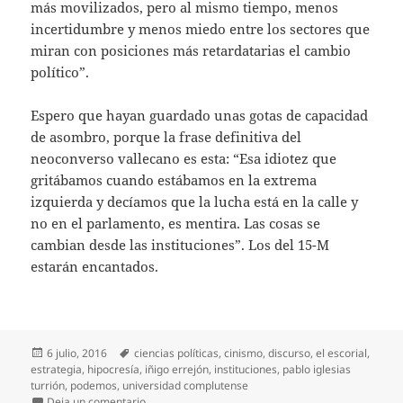
más movilizados, pero al mismo tiempo, menos
incertidumbre y menos miedo entre los sectores que
miran con posiciones más retardatarias el cambio
político”.
Espero que hayan guardado unas gotas de capacidad
de asombro, porque la frase definitiva del
neoconverso vallecano es esta: “Esa idiotez que
gritábamos cuando estábamos en la extrema
izquierda y decíamos que la lucha está en la calle y
no en el parlamento, es mentira. Las cosas se
cambian desde las instituciones”. Los del 15-M
estarán encantados.
Publicado
Etiquetas
6 julio, 2016
ciencias políticas
,
cinismo
,
discurso
,
el escorial
,
el
estrategia
,
hipocresía
,
iñigo errejón
,
instituciones
,
pablo iglesias
turrión
,
podemos
,
universidad complutense
en Un partido normal
Deja un comentario