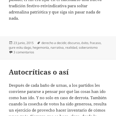
tradición festivo-reivindicativa para soltar
adrenalina patriótica y que siga sin pasar nada de
nada.
Publicado
Etiquetas
23 junio, 2015
derecho a decidir
,
discurso
,
éxito
,
fracaso
,
el
gure esku dago
,
hegemonía
,
narrativa
,
realidad
,
soberanismo
en ¿Qué pasó el domingo?
3 comentarios
Autocríticas o así
Después de cada baño de urnas, a los partidos les
conviene pararse a pensar por qué las cosas han ido
como han ido. Y no solo en caso de derrota. También
cuando la cosecha de votos ha sido generosa, resulta
un ejercicio de provecho hacer inventario de cómos