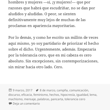
hombres y mujeres —sí, ¡y mujeres!— que por
razones que habrá que escudriñar, no se dan por
aludidos y aludidas. O peor, se sienten
definitivamente muy lejos de muchas de las
proclamas en apariencia mayoritarias.
Por lo demás, y como he escrito un millón de veces
aquí mismo, yo soy partidario de priorizar el hecho
sobre el dicho. Urgentemente, además. Empezaría
por la tolerancia cero, que en mi cabeza es cero
absoluto. Sin excepciones, sin contemporizaciones,
sin mirar hacia otro lado. Cero.
Publicado
Etiquetas
9 marzo, 2017
8 de marzo
,
campña
,
comunicación
,
el
discurso
,
eficacia
,
feminismo
,
hechos
,
hipocresía
,
igualdad
,
lema
,
machismo
,
mensaje
,
palabras
,
pancarta
,
tolerancia cero
en Otro día después
Deja un comentario