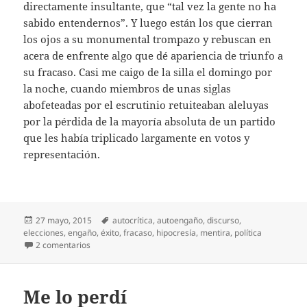
directamente insultante, que “tal vez la gente no ha
sabido entendernos”. Y luego están los que cierran
los ojos a su monumental trompazo y rebuscan en
acera de enfrente algo que dé apariencia de triunfo a
su fracaso. Casi me caigo de la silla el domingo por
la noche, cuando miembros de unas siglas
abofeteadas por el escrutinio retuiteaban aleluyas
por la pérdida de la mayoría absoluta de un partido
que les había triplicado largamente en votos y
representación.
Publicado
Etiquetas
27 mayo, 2015
autocrítica
,
autoengaño
,
discurso
,
el
elecciones
,
engaño
,
éxito
,
fracaso
,
hipocresía
,
mentira
,
política
en Autocríticas o así
2 comentarios
Me lo perdí