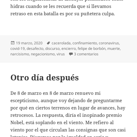
hidras cuando se les recuerda que si llevamos
retraso en esta batalla es por su puñetera culpa.
Publicado
Etiquetas
19 marzo, 2020
cacerolada
,
confinamiento
,
coronavirus
,
el
covid-19
,
desafecto
,
discurso
,
encierro
,
felipe de borbón
,
muerte
,
en Diario del covid-19 
narcisismo
,
negacionismo
,
virus
3 comentarios
Otro día después
De 8 de marzo en 8 de marzo renuevo mi
escepticismo, aunque voy dejando de preguntarme
por qué en ciertos terrenos en lugar de avances, hay
retrocesos. La respuesta, diría el inopinado premio
Nobel, está soplando en el viento. Me refiero al
viento por el que circulan las consignas que son casi
letanías. Discursos por la igualdad en serie y