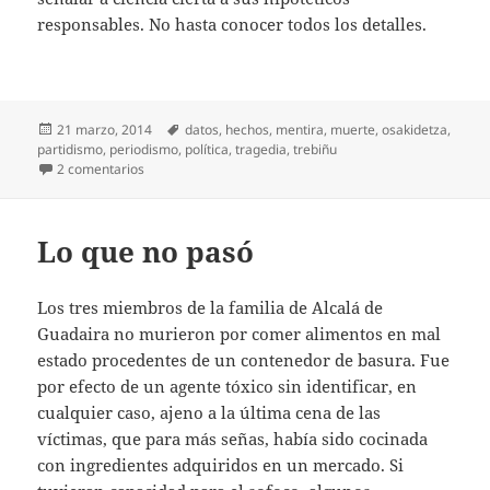
responsables. No hasta conocer todos los detalles.
Publicado
Etiquetas
21 marzo, 2014
datos
,
hechos
,
mentira
,
muerte
,
osakidetza
,
el
partidismo
,
periodismo
,
política
,
tragedia
,
trebiñu
en Aprovechar la tragedia
2 comentarios
Lo que no pasó
Los tres miembros de la familia de Alcalá de
Guadaira no murieron por comer alimentos en mal
estado procedentes de un contenedor de basura. Fue
por efecto de un agente tóxico sin identificar, en
cualquier caso, ajeno a la última cena de las
víctimas, que para más señas, había sido cocinada
con ingredientes adquiridos en un mercado. Si