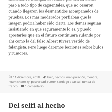
paso a todo tipo de cagüentales, que no cesaron
cuando llegaron los desmentidos acompañados de
pruebas. Los más moderados porfiaban que la
imagen podría haber sido cierta. Los demás seguían
insistiendo en que seguramente lo es, y puedo
apostarles que en el futuro continuará rulando por
ahí como la del falso Albert Rivera vestido de
falangista. Pero luego daremos lecciones sobre bulos
y rumores.
Publicado
Etiquetas
11 diciembre, 2018
bulo
,
hechos
,
manipulación
,
mentira
,
el
noam chomsky
,
posverdad
,
rumor
,
santiago abascal
,
tumba de
en Trolas de ayer y hoy
franco
1 comentario
Del selfi al hecho