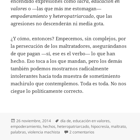
encendido expresiones como
lacra
,
educación en
valores
o —las que más me estomagan—
empoderamiento
y
heteropatriarcado
, que las
agresiones no descenderán ni media gota.
¿Y cómo, entonces? Empecemos, sin complejos, por
la persecución de los maltratadores, asegurándanos
de que pagan —sí, ese es el verbo— lo que han
hecho. Eso toca a los que mandan, pero los demás
también podemos mostrarnos radicalmente
intolerantes hacia toda muestra de sometimiento
machirulo que contemplemos. Toda es toda. No nos
ciegue lo políticamente correcto.
Publicado
Etiquetas
26 noviembre, 2014
día de
,
educación en valores
,
el
empoderamiento
,
hechos
,
heteropatriarcado
,
hipocresía
,
maltrato
,
en Menos discursos, más
palabras
,
violencia machista
2 comentarios