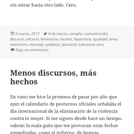
sin mirar hacia otro lado. Cero.
Publicado
Etiquetas
9 marzo, 2017
8 de marzo
,
campña
,
comunicación
,
el
discurso
,
eficacia
,
feminismo
,
hechos
,
hipocresía
,
igualdad
,
lema
,
machismo
,
mensaje
,
palabras
,
pancarta
,
tolerancia cero
en Otro día después
Deja un comentario
Menos discursos, más
hechos
En vano me hice la promesa de pasar por alto que
ayer el calendario de postureos oficiales señalaba el
día internacional de la eliminación de la violencia
contra lo mujer. Si me siguen desde hace un tiempo,
sabrán la mala gaita que me provocan estas fechas
empedradas, como el infierno, de buenas