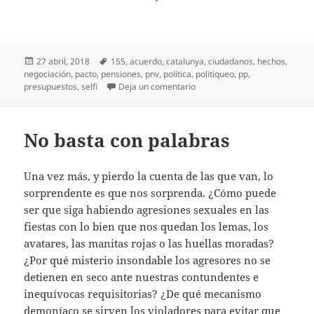
Publicado
Etiquetas
27 abril, 2018
155
,
acuerdo
,
catalunya
,
ciudadanos
,
hechos
,
el
negociación
,
pacto
,
pensiones
,
pnv
,
política
,
politiqueo
,
pp
,
en Del selfi al hecho
presupuestos
,
selfi
Deja un comentario
No basta con palabras
Una vez más, y pierdo la cuenta de las que van, lo
sorprendente es que nos sorprenda. ¿Cómo puede
ser que siga habiendo agresiones sexuales en las
fiestas con lo bien que nos quedan los lemas, los
avatares, las manitas rojas o las huellas moradas?
¿Por qué misterio insondable los agresores no se
detienen en seco ante nuestras contundentes e
inequívocas requisitorias? ¿De qué mecanismo
demoníaco se sirven los violadores para evitar que