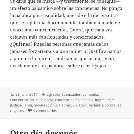
Se diría que se busca —y tristemente, se consigue—
un efecto balsámico sobre las conciencias. No pongo
la palabra por casualidad, pues de ella deriva otra
que se repite machaconamente, también a modo de
exorcismo: concienciación. Que sí, que cada vez
estamos más concienciadas y concienciados.
¿Quiénes? Pues las personas que jamás de los
jamases forzaríamos a una mujer ni justificaríamos
a quienes lo hacen. Tendríamos que actuar, y no
exactamente con palabras, sobre esos tipejos.
Publicado
Etiquetas
23 julio, 2017
agresiones sexuales
,
campaña
,
el
concentración
,
conciencia
,
concienciación
,
hechos
,
ingenuidad
,
justicia
,
lema
,
movilización
,
palabras
,
violación
,
violencia contra las
en No basta con palabras
mujeres
4 comentarios
Otro día después