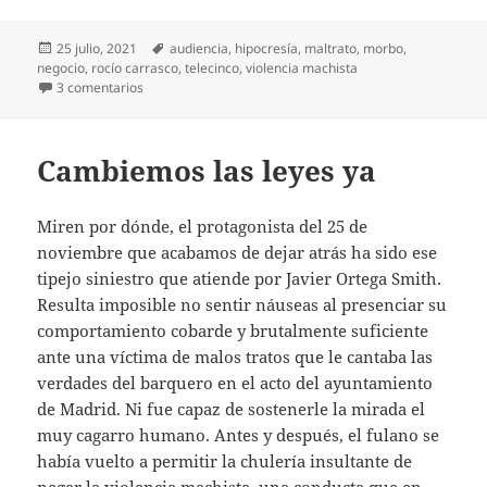
Publicado
Etiquetas
25 julio, 2021
audiencia
,
hipocresía
,
maltrato
,
morbo
,
el
negocio
,
rocío carrasco
,
telecinco
,
violencia machista
en Telecinco solo hace negocio
3 comentarios
Cambiemos las leyes ya
Miren por dónde, el protagonista del 25 de
noviembre que acabamos de dejar atrás ha sido ese
tipejo siniestro que atiende por Javier Ortega Smith.
Resulta imposible no sentir náuseas al presenciar su
comportamiento cobarde y brutalmente suficiente
ante una víctima de malos tratos que le cantaba las
verdades del barquero en el acto del ayuntamiento
de Madrid. Ni fue capaz de sostenerle la mirada el
muy cagarro humano. Antes y después, el fulano se
había vuelto a permitir la chulería insultante de
negar la violencia machista, una conducta que en