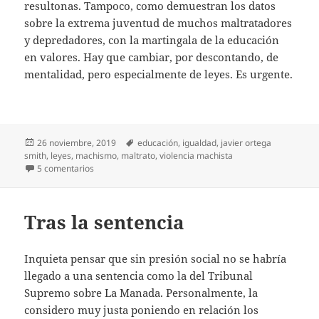
resultonas. Tampoco, como demuestran los datos
sobre la extrema juventud de muchos maltratadores
y depredadores, con la martingala de la educación
en valores. Hay que cambiar, por descontando, de
mentalidad, pero especialmente de leyes. Es urgente.
Publicado
Etiquetas
26 noviembre, 2019
educación
,
igualdad
,
javier ortega
el
smith
,
leyes
,
machismo
,
maltrato
,
violencia machista
en Cambiemos las leyes ya
5 comentarios
Tras la sentencia
Inquieta pensar que sin presión social no se habría
llegado a una sentencia como la del Tribunal
Supremo sobre La Manada. Personalmente, la
considero muy justa poniendo en relación los