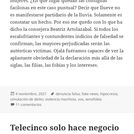
mujeres. ¿En qué lugar quedan las consignas
facilonas en este caso puntual? Decir que llueve no
es manifestarse partidario de la lluvia. Solamente es
constatar un hecho. Por eso me quedo con lo que ha
dicho la consejera Beatriz Artolazabal. Si todos los
escalofriantes y contundentes indicios de falsedad se
confirman, las mayores perjudicadas serán las
auténticas víctimas. Ojalá fuéramos capaces de ver la
aplastante obviedad de la declaración más allá de las
siglas, las filias, las fobias y los intereses.
Publicado
Etiquetas
4 noviembre, 2021
denuncia falsa
,
fake news
,
hipocresía
,
el
simulación de delito
,
violencia machista
,
vox
,
xenofobia
en Una cuestión muy resbaladiza
11 comentarios
Telecinco solo hace negocio