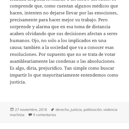
comprende que, como cuentan algunos médicos que
hacen, intenten no dejarse llevar por las emociones,
precisamente para hacer mejor su trabajo. Pero
sorprende y alarma que en esa toma de distancia
acaben olvidando que sus decisiones afectan a seres
humanos. Ojo, no solo a los implicados en una
causa; también a la sociedad que va a conocer esas
resoluciones. Por supuesto que no se trata de votar
asambleariamente las condenas o las absoluciones.
Es algo, diría, prejurídico. Tan simple como buscar
impartir lo que mayoritariamente entendemos como
justicia.
Publicado
Etiquetas
27 noviembre, 2018
derecho
,
justicia
,
politización
,
violencia
el
en Malo o peor
machista
9 comentarios