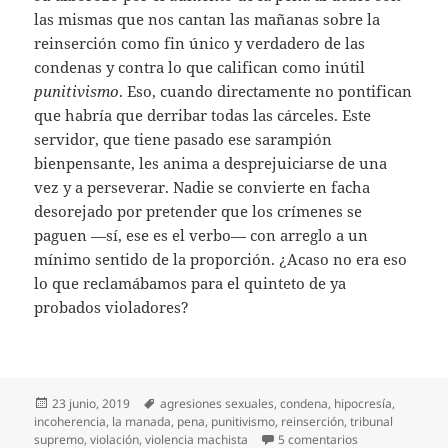
las mismas que nos cantan las mañanas sobre la
reinserción como fin único y verdadero de las
condenas y contra lo que califican como inútil
punitivismo
. Eso, cuando directamente no pontifican
que habría que derribar todas las cárceles. Este
servidor, que tiene pasado ese sarampión
bienpensante, les anima a desprejuiciarse de una
vez y a perseverar. Nadie se convierte en facha
desorejado por pretender que los crímenes se
paguen —sí, ese es el verbo— con arreglo a un
mínimo sentido de la proporción. ¿Acaso no era eso
lo que reclamábamos para el quinteto de ya
probados violadores?
Publicado
Etiquetas
23 junio, 2019
agresiones sexuales
,
condena
,
hipocresía
,
el
incoherencia
,
la manada
,
pena
,
punitivismo
,
reinserción
,
tribunal
en Tras la sente
supremo
,
violación
,
violencia machista
5 comentarios