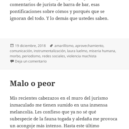
comentarios de jurista de barra de bar, esas
pontificaciones sobre cómos y porqués que se
ignoran del todo. Y lo demás que ustedes saben.
Publicado
Etiquetas
19 diciembre, 2018
amarillismo
,
aprovechamiento
,
el
comunicación
,
instrumentalización
,
laura luelmo
,
miseria humana
,
morbo
,
periodismo
,
redes sociales
,
violencia machista
en Huyamos del morbo
Deja un comentario
Malo o peor
Mis recientes cabezazos en el muro del jurismo
inmaculado me tienen sumido en una inmensa
melancolía. Les confieso que ya no sé qué
subespecie de la fauna togada y aledaña me provoca
un acongoje más intenso. Hasta este último