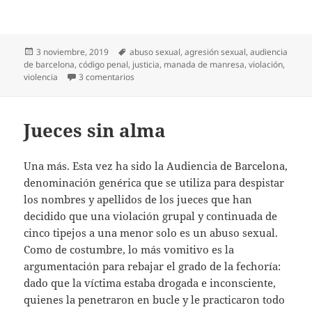
Publicado
Etiquetas
3 noviembre, 2019
abuso sexual
,
agresión sexual
,
audiencia
el
de barcelona
,
código penal
,
justicia
,
manada de manresa
,
violación
,
en Más desalmados
violencia
3 comentarios
Jueces sin alma
Una más. Esta vez ha sido la Audiencia de Barcelona,
denominación genérica que se utiliza para despistar
los nombres y apellidos de los jueces que han
decidido que una violación grupal y continuada de
cinco tipejos a una menor solo es un abuso sexual.
Como de costumbre, lo más vomitivo es la
argumentación para rebajar el grado de la fechoría:
dado que la víctima estaba drogada e inconsciente,
quienes la penetraron en bucle y le practicaron todo