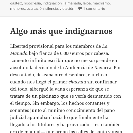
el
gasteiz
,
hipocresía
,
indignación
,
la manada
,
leioa
,
machismo
,
en Todavía más 
menores
,
ocultación
,
silencio
,
violación
1 comentario
Algo más que indignarnos
Libertad provisional para los miembros de
La
Manada
bajo fianza de 6.000 euros por cabeza.
Lamento infinito escribir que no me sorprende en
absoluto la decisión de la Audiencia de Navarra. Por
descontado, deseaba otro desenlace, e incluso
cuando nos llegó el primer
chachau
sin confirmar
del todo, albergué la vana esperanza de que se
tratara de un piscinazo que se vería desmentido con
el tiempo. Sin embargo, los hechos contantes y
sonantes junto al mínimo conocimiento del paño
judicial apuntaban hacia lo que finalmente ha
llegado a los titulares y ha provocado —eso también
era de manual— que ardan las calles de santa y justa