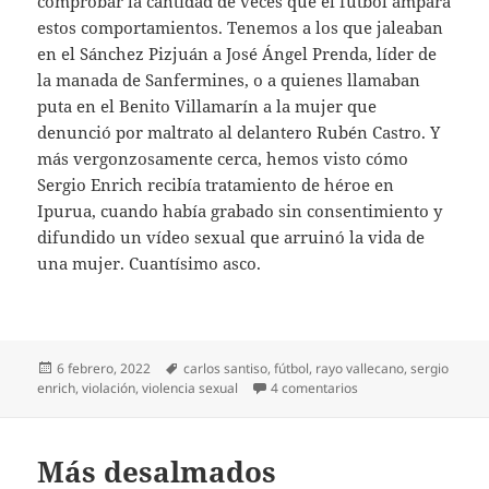
comprobar la cantidad de veces que el fútbol ampara
estos comportamientos. Tenemos a los que jaleaban
en el Sánchez Pizjuán a José Ángel Prenda, líder de
la manada de Sanfermines, o a quienes llamaban
puta en el Benito Villamarín a la mujer que
denunció por maltrato al delantero Rubén Castro. Y
más vergonzosamente cerca, hemos visto cómo
Sergio Enrich recibía tratamiento de héroe en
Ipurua, cuando había grabado sin consentimiento y
difundido un vídeo sexual que arruinó la vida de
una mujer. Cuantísimo asco.
Publicado
Etiquetas
6 febrero, 2022
carlos santiso
,
fútbol
,
rayo vallecano
,
sergio
el
en El entrenador del
enrich
,
violación
,
violencia sexual
4 comentarios
Más desalmados