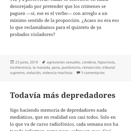
desorejado por pretender que los crímenes se
paguen —sí, ese es el verbo— con arreglo a un
mínimo sentido de la proporción. ¿Acaso no era eso
lo que reclamábamos para el quinteto de ya
probados violadores?
Publicado
Etiquetas
23 junio, 2019
agresiones sexuales
,
condena
,
hipocresía
,
el
incoherencia
,
la manada
,
pena
,
punitivismo
,
reinserción
,
tribunal
en Tras la sente
supremo
,
violación
,
violencia machista
5 comentarios
Todavía más depredadores
Sigo haciendo memoria de depredadores nada
mediáticos, que en realidad son casi todos. Solo en
lo que va de curso radiofónico, cada semana nos ha
tocado informar, como poco, sobre un caso. Casi