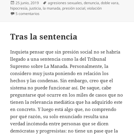
Publicado
Etiquetas
25 junio, 2019
agresiones sexuales
,
denuncia
,
doble vara
,
el
hipocresía
,
justicia
,
la manada
,
presión social
,
violación
en ¿Y las otras manadas?
5 comentarios
Tras la sentencia
Inquieta pensar que sin presión social no se habría
llegado a una sentencia como la del Tribunal
Supremo sobre La Manada. Personalmente, la
considero muy justa poniendo en relación los
hechos y las condenas. Sin embargo, creo que el
sistema no puede funcionar así. De saque, cabe
preguntarse qué ocurre en los miles de casos que no
tienen la relevancia mediática que ha adquirido este
en concreto. Y luego está algo que, no comprendo
por qué razón, su solo enunciado resulta una
verdad incómoda entre personas que se dicen
demócratas y progresistas: no tiene un pase que la