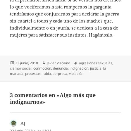
lo que vociferamos hasta rompernos la garganta,
tendríamos que conjurarnos para declarar la guerra
sin cuartel a todos y cada uno de los machos que,
individualmente o en jauría, se dedican a la caza de
mujeres para satisfacer sus instintos. Hagámoslo.
Publicado
Autor
Etiquetas
22 junio, 2018
Javier Vizcaíno
agresiones sexuales
,
el
clamor social
,
conmoción
,
denuncia
,
indignación
,
justicia
,
la
manada
,
protestas
,
rabia
,
sorpresa
,
violación
3 comentarios en «Algo más que
indignarnos»
AJ
dice:
22 junio, 2018 a las 14:24