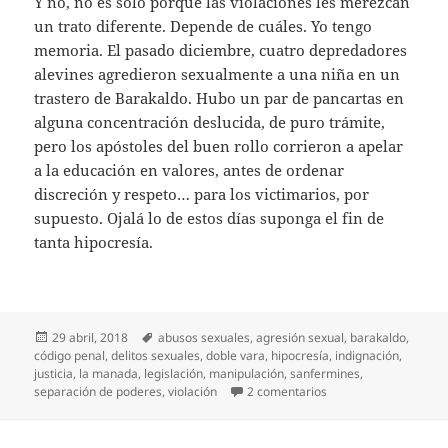
Y no, no es solo porque las violaciones les merezcan
un trato diferente. Depende de cuáles. Yo tengo
memoria. El pasado diciembre, cuatro depredadores
alevines agredieron sexualmente a una niña en un
trastero de Barakaldo. Hubo un par de pancartas en
alguna concentración deslucida, de puro trámite,
pero los apóstoles del buen rollo corrieron a apelar
a la educación en valores, antes de ordenar
discreción y respeto… para los victimarios, por
supuesto. Ojalá lo de estos días suponga el fin de
tanta hipocresía.
Publicado
Etiquetas
29 abril, 2018
abusos sexuales
,
agresión sexual
,
barakaldo
,
el
código penal
,
delitos sexuales
,
doble vara
,
hipocresía
,
indignación
,
justicia
,
la manada
,
legislación
,
manipulación
,
sanfermines
,
en ¿Legislar en calien
separación de poderes
,
violación
2 comentarios