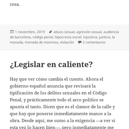
cosa.
Publicado
Etiquetas
1 noviembre, 2019
abuso sexual
,
agresión sexual
,
audiencia
el
de barcelona
,
código penal
,
hipocresía social
,
injusticia
,
justicia
,
la
en Jueces sin 
manada
,
manada de manresa
,
violación
2 comentarios
¿Legislar en caliente?
Hay que ver cómo cambia el cuento. Ahora el
gobierno español anuncia que revisará la
tipificación de los delitos sexuales en el Código
Penal, y prácticamente todo el arco político se
apunta el tanto. Dicen que es el clamor de la calle y
que hay que ponerse inmediatamente manos a la
obra. Desde aquí, me sumo a la exigencia —a ver si
esta vez lo hacen bien—, pero inmediatamente me