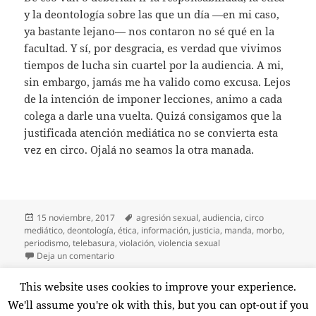
y la deontología sobre las que un día —en mi caso,
ya bastante lejano— nos contaron no sé qué en la
facultad. Y sí, por desgracia, es verdad que vivimos
tiempos de lucha sin cuartel por la audiencia. A mi,
sin embargo, jamás me ha valido como excusa. Lejos
de la intención de imponer lecciones, animo a cada
colega a darle una vuelta. Quizá consigamos que la
justificada atención mediática no se convierta esta
vez en circo. Ojalá no seamos la otra manada.
Publicado
Etiquetas
15 noviembre, 2017
agresión sexual
,
audiencia
,
circo
el
mediático
,
deontología
,
ética
,
información
,
justicia
,
manda
,
morbo
,
periodismo
,
telebasura
,
violación
,
violencia sexual
en La otra manada
Deja un comentario
Paginación
This website uses cookies to improve your experience.
PÁGINA
1
de
We'll assume you're ok with this, but you can opt-out if you