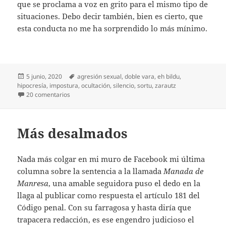
que se proclama a voz en grito para el mismo tipo de
situaciones. Debo decir también, bien es cierto, que
esta conducta no me ha sorprendido lo más mínimo.
Publicado
Etiquetas
5 junio, 2020
agresión sexual
,
doble vara
,
eh bildu
,
el
hipocresía
,
impostura
,
ocultación
,
silencio
,
sortu
,
zarautz
en Una agresión silenciada
20 comentarios
Más desalmados
Nada más colgar en mi muro de Facebook mi última
columna sobre la sentencia a la llamada
Manada de
Manresa
, una amable seguidora puso el dedo en la
llaga al publicar como respuesta el artículo 181 del
Código penal. Con su farragosa y hasta diría que
trapacera redacción, es ese engendro judicioso el