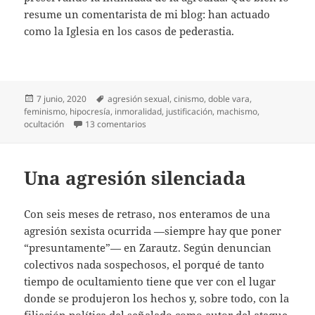
resume un comentarista de mi blog: han actuado
como la Iglesia en los casos de pederastia.
Publicado
Etiquetas
7 junio, 2020
agresión sexual
,
cinismo
,
doble vara
,
el
feminismo
,
hipocresía
,
inmoralidad
,
justificación
,
machismo
,
en Silenciada, sí
ocultación
13 comentarios
Una agresión silenciada
Con seis meses de retraso, nos enteramos de una
agresión sexista ocurrida —siempre hay que poner
“presuntamente”— en Zarautz. Según denuncian
colectivos nada sospechosos, el porqué de tanto
tiempo de ocultamiento tiene que ver con el lugar
donde se produjeron los hechos y, sobre todo, con la
filiación política del señalado como autor del ataque.