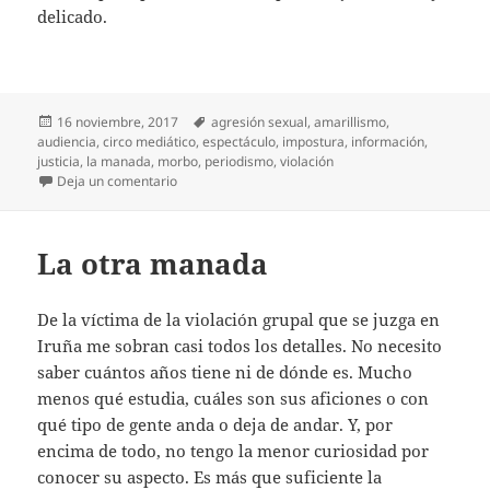
delicado.
Publicado
Etiquetas
16 noviembre, 2017
agresión sexual
,
amarillismo
,
el
audiencia
,
circo mediático
,
espectáculo
,
impostura
,
información
,
justicia
,
la manada
,
morbo
,
periodismo
,
violación
en La otra manada (2)
Deja un comentario
La otra manada
De la víctima de la violación grupal que se juzga en
Iruña me sobran casi todos los detalles. No necesito
saber cuántos años tiene ni de dónde es. Mucho
menos qué estudia, cuáles son sus aficiones o con
qué tipo de gente anda o deja de andar. Y, por
encima de todo, no tengo la menor curiosidad por
conocer su aspecto. Es más que suficiente la