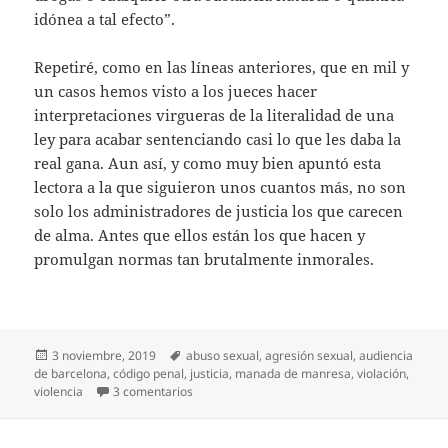
idónea a tal efecto”.
Repetiré, como en las líneas anteriores, que en mil y
un casos hemos visto a los jueces hacer
interpretaciones virgueras de la literalidad de una
ley para acabar sentenciando casi lo que les daba la
real gana. Aun así, y como muy bien apuntó esta
lectora a la que siguieron unos cuantos más, no son
solo los administradores de justicia los que carecen
de alma. Antes que ellos están los que hacen y
promulgan normas tan brutalmente inmorales.
Publicado
Etiquetas
3 noviembre, 2019
abuso sexual
,
agresión sexual
,
audiencia
el
de barcelona
,
código penal
,
justicia
,
manada de manresa
,
violación
,
en Más desalmados
violencia
3 comentarios